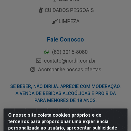
CUIDADOS PESSOAIS
LIMPEZA
Fale Conosco
(83) 3015-8080
contato@nordil.com.br
Acompanhe nossas ofertas
SE BEBER, NÃO DIRIJA. APRECIE COM MODERAÇÃO.
A VENDA DE BEBIDAS ALCOÓLICAS É PROIBIDA
PARA MENORES DE 18 ANOS.
O nosso site coleta cookies próprios e de
Nordil Distribuidora - Avenida Liberdade, 2738, Bloco F -
terceiros para proporcionar uma experiência
Sesi - Bayeux/PB - CEP 58.111-400 - CNPJ
personalizada ao usuário, apresentar publicidade