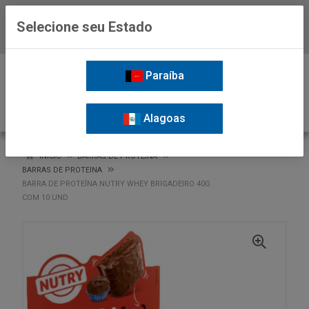
Selecione seu Estado
Baixe já o APP da Nordil
0
Paraíba
Alagoas
VOLTAR
INÍCIO
BARRAS DE PROTEINA
BARRAS DE PROTEINA
BARRA DE PROTEÍNA NUTRY WHEY BRIGADEIRO 40G
COM 10 UND