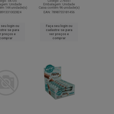
digo: 54735
Código: 276551
agem: Unidade
Embalagem: Unidade
tém 144 unidade(s)
Caixa contém 96 unidade(s)
7891331002824
EAN: 7898755181456
 seu login ou
Faça seu login ou
stre-se para
cadastre-se para
r preços e
ver preços e
comprar
comprar