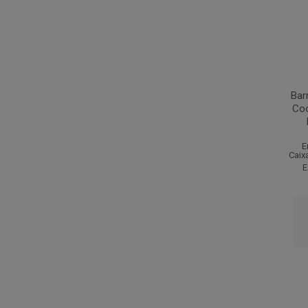
Bar
Coo
E
Caix
E