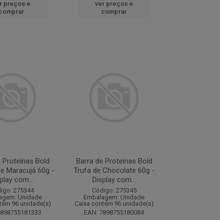
r preços e
ver preços e
comprar
comprar
 Proteínas Bold
Barra de Proteínas Bold
e Maracujá 60g -
Trufa de Chocolate 60g -
play com...
Display com...
igo: 275344
Código: 275345
agem: Unidade
Embalagem: Unidade
tém 96 unidade(s)
Caixa contém 96 unidade(s)
7898755181333
EAN: 7898755180084