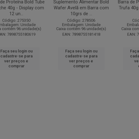
 de Proteína Bold Tube
Suplemento Alimentar Bold
Barra de P
che 40g - Display com
Wafer Avelã em Barra com
Trufa 40g
12 un...
10grs de ...
Código: 275350
Código: 278506
Cód
mbalagem: Unidade
Embalagem: Unidade
Embal
a contém 96 unidade(s)
Caixa contém 96 unidade(s)
Caixa con
AN: 7898755180619
EAN: 7898755181418
EAN: 
Faça seu login ou
Faça seu login ou
Faça
cadastre-se para
cadastre-se para
cada
ver preços e
ver preços e
ve
comprar
comprar