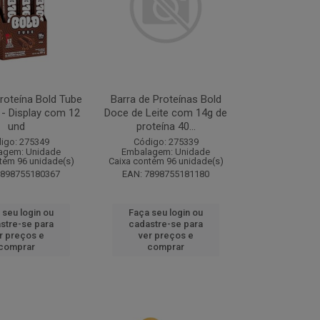
roteína Bold Tube
Barra de Proteínas Bold
 - Display com 12
Doce de Leite com 14g de
und
proteína 40...
igo: 275349
Código: 275339
agem: Unidade
Embalagem: Unidade
tém 96 unidade(s)
Caixa contém 96 unidade(s)
7898755180367
EAN: 7898755181180
 seu login ou
Faça seu login ou
stre-se para
cadastre-se para
r preços e
ver preços e
comprar
comprar