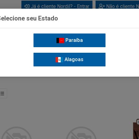
Já é cliente Nordil? - Entrar
Não é cliente N
elecione seu Estado
Paraíba
BEBIDAS
CUIDADOS PESSOAIS
LIMPEZA
FOR
Alagoas