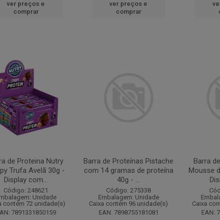
ver preços e
ver preços e
ve
comprar
comprar
ra de Proteina Nutry
Barra de Proteínas Pistache
Barra de
py Trufa Avelã 30g -
com 14 gramas de proteína
Mousse d
Display com...
40g - ...
Dis
Código: 248621
Código: 275338
Cód
mbalagem: Unidade
Embalagem: Unidade
Embal
a contém 72 unidade(s)
Caixa contém 96 unidade(s)
Caixa con
AN: 7891331850159
EAN: 7898755181081
EAN: 