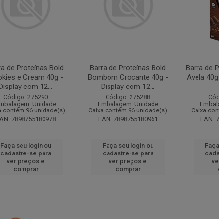
ra de Proteínas Bold
Barra de Proteínas Bold
Barra de P
kies e Cream 40g -
Bombom Crocante 40g -
Avela 40g
Display com 12...
Display com 12...
Código: 275290
Código: 275288
Cód
mbalagem: Unidade
Embalagem: Unidade
Embal
a contém 96 unidade(s)
Caixa contém 96 unidade(s)
Caixa con
AN: 7898755180978
EAN: 7898755180961
EAN: 
Faça seu login ou
Faça seu login ou
Faça
cadastre-se para
cadastre-se para
cada
ver preços e
ver preços e
ve
comprar
comprar