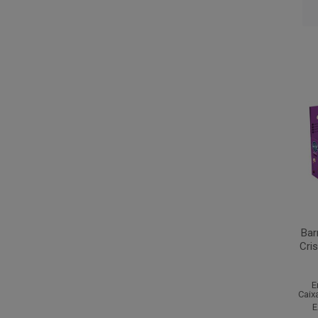
Bar
Cris
E
Caix
E