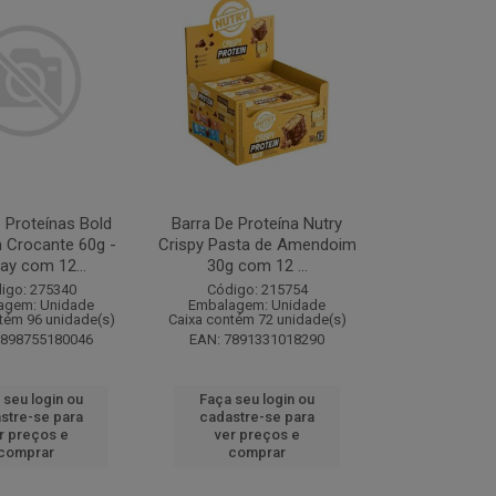
 Proteínas Bold
Barra De Proteína Nutry
Crocante 60g -
Crispy Pasta de Amendoim
lay com 12...
30g com 12 ...
igo: 275340
Código: 215754
agem: Unidade
Embalagem: Unidade
tém 96 unidade(s)
Caixa contém 72 unidade(s)
7898755180046
EAN: 7891331018290
 seu login ou
Faça seu login ou
stre-se para
cadastre-se para
r preços e
ver preços e
comprar
comprar