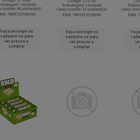
Código: 275343
Código: 215756
Có
mbalagem: Unidade
Embalagem: Unidade
Embal
a contém 96 unidade(s)
Caixa contém 72 unidade(s)
Caixa con
AN: 7898755180596
EAN: 7891331018306
EAN: 
Faça seu login ou
Faça seu login ou
Faça
cadastre-se para
cadastre-se para
cada
ver preços e
ver preços e
ve
comprar
comprar