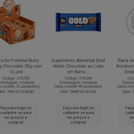
ra De Proteína Nutry
Suplemento Alimentar Bold
Barra de
py Chocolate 30g com
Wafer Chocolate ao Leite
Bombom 
12 und
em Barra ...
Disp
Código: 215755
Código: 276549
Cód
mbalagem: Unidade
Embalagem: Unidade
Embal
a contém 72 unidade(s)
Caixa contém 96 unidade(s)
Caixa con
AN: 7891331018283
EAN: 7898755181432
EAN: 
Faça seu login ou
Faça seu login ou
Faça
cadastre-se para
cadastre-se para
cada
ver preços e
ver preços e
ve
comprar
comprar