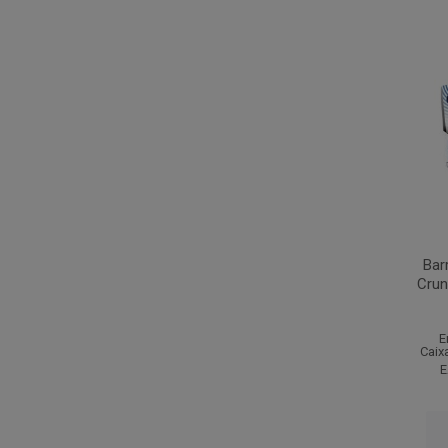
Bar
Crun
E
Caix
E