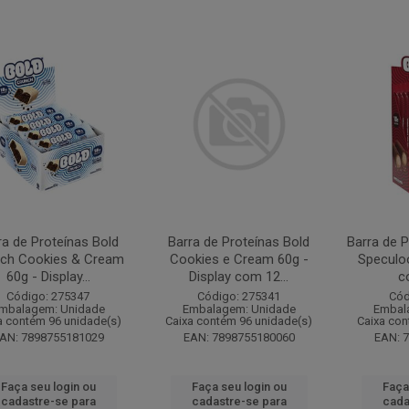
ra de Proteínas Bold
Barra de Proteínas Bold
Barra de P
ch Cookies & Cream
Cookies e Cream 60g -
Speculoo
60g - Display...
Display com 12...
c
Código: 275347
Código: 275341
Cód
mbalagem: Unidade
Embalagem: Unidade
Embal
a contém 96 unidade(s)
Caixa contém 96 unidade(s)
Caixa con
AN: 7898755181029
EAN: 7898755180060
EAN: 
Faça seu login ou
Faça seu login ou
Faça
cadastre-se para
cadastre-se para
cada