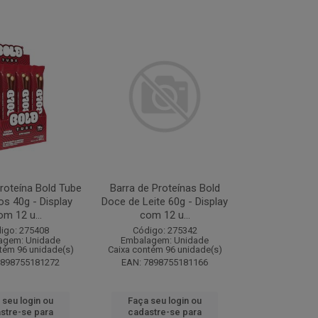
roteína Bold Tube
Barra de Proteínas Bold
s 40g - Display
Doce de Leite 60g - Display
om 12 u...
com 12 u...
igo: 275408
Código: 275342
agem: Unidade
Embalagem: Unidade
tém 96 unidade(s)
Caixa contém 96 unidade(s)
7898755181272
EAN: 7898755181166
 seu login ou
Faça seu login ou
stre-se para
cadastre-se para