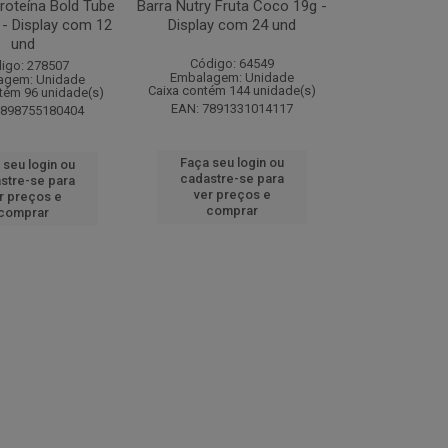
roteína Bold Tube
Barra Nutry Fruta Coco 19g -
 - Display com 12
Display com 24 und
und
Código: 64549
igo: 278507
Embalagem: Unidade
agem: Unidade
Caixa contém 144 unidade(s)
tém 96 unidade(s)
EAN: 7891331014117
7898755180404
Faça seu login ou
 seu login ou
cadastre-se para
stre-se para
ver preços e
r preços e
comprar
comprar