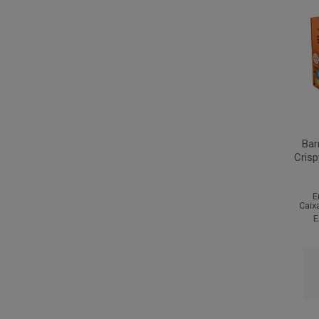
Bar
Cris
E
Caix
E