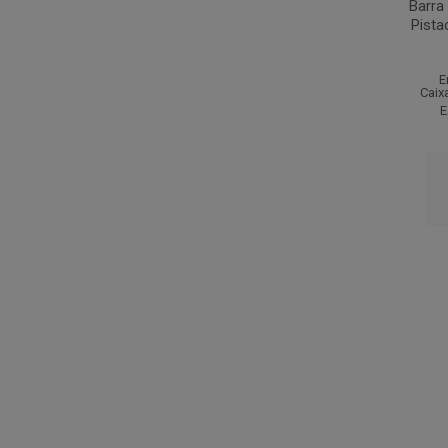
Barra
Pista
E
Caix
E