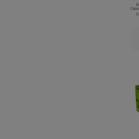
E
Caix
E