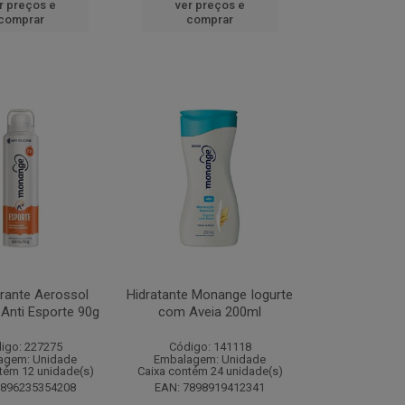
r preços e
ver preços e
comprar
comprar
rante Aerossol
Hidratante Monange Iogurte
Anti Esporte 90g
com Aveia 200ml
igo: 227275
Código: 141118
agem: Unidade
Embalagem: Unidade
tém 12 unidade(s)
Caixa contém 24 unidade(s)
7896235354208
EAN: 7898919412341