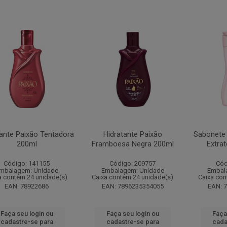
tante Paixão Tentadora
Hidratante Paixão
Sabonete
200ml
Framboesa Negra 200ml
Extrat
Código: 141155
Código: 209757
Cód
mbalagem: Unidade
Embalagem: Unidade
Embal
a contém 24 unidade(s)
Caixa contém 24 unidade(s)
Caixa con
EAN: 78922686
EAN: 7896235354055
EAN: 
Faça seu login ou
Faça seu login ou
Faça
cadastre-se para
cadastre-se para
cada