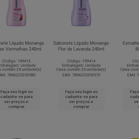
nete Líquido Monange
Sabonete Líquido Monange
Esmalte
tas Vermelhas 240ml
Flor de Lavanda 240ml
B
Código: 199415
Código: 199414
Cód
mbalagem: Unidade
Embalagem: Unidade
Embal
a contém 24 unidade(s)
Caixa contém 24 unidade(s)
Caixa con
AN: 7896235353980
EAN: 7896235353973
EAN: 
Faça seu login ou
Faça seu login ou
Faça
cadastre-se para
cadastre-se para
cada
ver preços e
ver preços e
ve
comprar
comprar