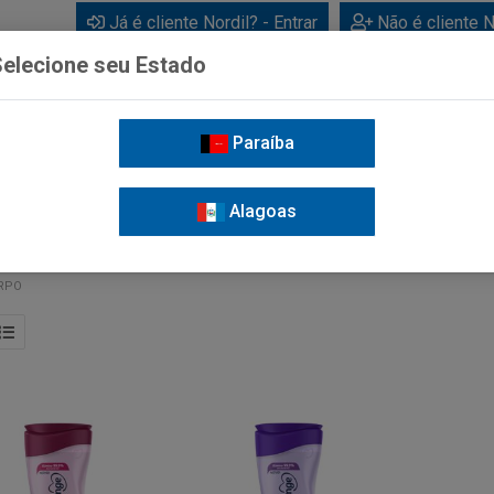
Já é cliente Nordil? - Entrar
Não é cliente N
elecione seu Estado
Paraíba
BEBIDAS
CUIDADOS PESSOAIS
LIMPEZA
FOR
Alagoas
RPO