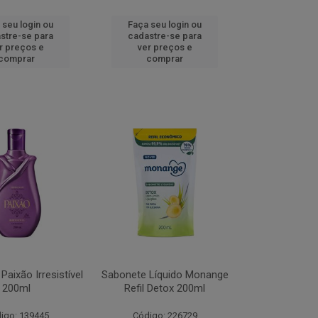
 seu login ou
Faça seu login ou
stre-se para
cadastre-se para
r preços e
ver preços e
comprar
comprar
Paixão Irresistível
Sabonete Líquido Monange
200ml
Refil Detox 200ml
igo: 139445
Código: 226729