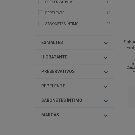
PRESERVATIVOS
18
REPELENTE
12
SABONETES ÍNTIMO
23
Sabo
ESMALTES
Fru
HIDRATANTE
E
Caix
PRESERVATIVOS
E
REPELENTE
SABONETES ÍNTIMO
MARCAS