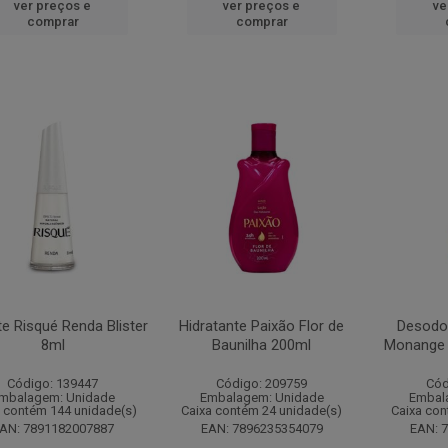
ver preços e
ver preços e
ve
comprar
comprar
e Risqué Renda Blister
Hidratante Paixão Flor de
Desodo
8ml
Baunilha 200ml
Monange 
Código: 139447
Código: 209759
Cód
mbalagem: Unidade
Embalagem: Unidade
Embal
 contém 144 unidade(s)
Caixa contém 24 unidade(s)
Caixa con
AN: 7891182007887
EAN: 7896235354079
EAN: 