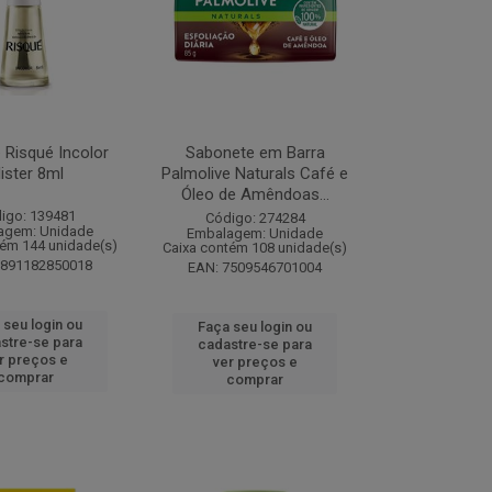
 Risqué Incolor
Sabonete em Barra
lister 8ml
Palmolive Naturals Café e
Óleo de Amêndoas...
igo: 139481
Código: 274284
agem: Unidade
Embalagem: Unidade
tém 144 unidade(s)
Caixa contém 108 unidade(s)
7891182850018
EAN: 7509546701004
 seu login ou
Faça seu login ou
stre-se para
cadastre-se para
r preços e
ver preços e
comprar
comprar