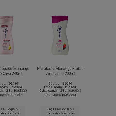
 Líquido Monange
Hidratante Monange Frutas
o Oliva 240ml
Vermelhas 200ml
igo: 199416
Código: 139536
agem: Unidade
Embalagem: Unidade
tém 24 unidade(s)
Caixa contém 24 unidade(s)
7896235353997
EAN: 7898919412334
 seu login ou
Faça seu login ou
stre-se para
cadastre-se para