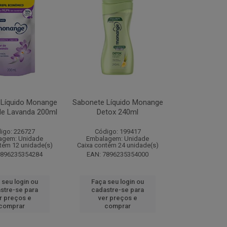
 Líquido Monange
Sabonete Líquido Monange
 de Lavanda 200ml
Detox 240ml
igo: 226727
Código: 199417
agem: Unidade
Embalagem: Unidade
tém 12 unidade(s)
Caixa contém 24 unidade(s)
7896235354284
EAN: 7896235354000
 seu login ou
Faça seu login ou
stre-se para
cadastre-se para
r preços e
ver preços e
comprar
comprar