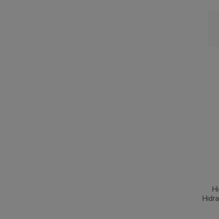
H
Hidra