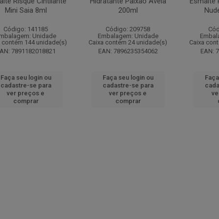
lte Risqué Cintilante
Hidratante Paixão Avelã
Esmalte
Mini Saia 8ml
200ml
Nude
Código: 141185
Código: 209758
Cód
mbalagem: Unidade
Embalagem: Unidade
Embal
 contém 144 unidade(s)
Caixa contém 24 unidade(s)
Caixa con
AN: 7891182018821
EAN: 7896235354062
EAN: 
Faça seu login ou
Faça seu login ou
Faça
cadastre-se para
cadastre-se para
cada
ver preços e
ver preços e
ve
comprar
comprar