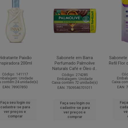
Hidratante Paixão
Sabonete em Barra
Sabonete
Inspiradora 200ml
Perfumado Palmolive
Refil Flor
Naturals Café e Óleo d...
Código: 141117
Cód
Código: 274285
mbalagem: Unidade
Embal
Embalagem: Unidade
a contém 24 unidade(s)
Caixa con
Caixa contém 72 unidade(s)
EAN: 78907850
EAN: 
EAN: 7509546701011
Faça seu login ou
Faça
Faça seu login ou
cadastre-se para
cada
cadastre-se para
ver preços e
ve
ver preços e
comprar
comprar