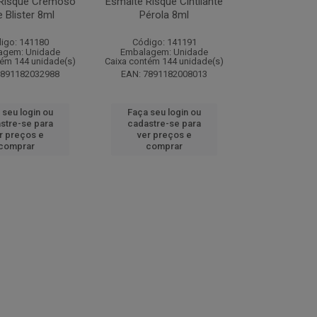
 Risqué Cremoso
Esmalte Risqué Cintilante
 Blister 8ml
Pérola 8ml
igo: 141180
Código: 141191
agem: Unidade
Embalagem: Unidade
tém 144 unidade(s)
Caixa contém 144 unidade(s)
7891182032988
EAN: 7891182008013
 seu login ou
Faça seu login ou
stre-se para
cadastre-se para
r preços e
ver preços e
comprar
comprar