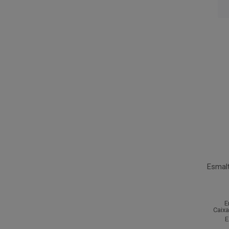
Esmalt
E
Caixa
E