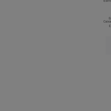
Esma
E
Caixa
E