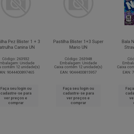
ilha Pez Blister 1 + 3
Pastilha Blister 1+3 Super
Bala 
atrulha Canina UN
Mario UN
Stra
Código: 263932
Código: 263948
Cód
mbalagem: Unidade
Embalagem: Unidade
Embal
a contém 12 unidade(s)
Caixa contém 12 unidade(s)
Caixa con
AN: 9044400897465
EAN: 9044400815957
EAN: 
Faça seu login ou
Faça seu login ou
Faça
cadastre-se para
cadastre-se para
cada
ver preços e
ver preços e
ve
comprar
comprar