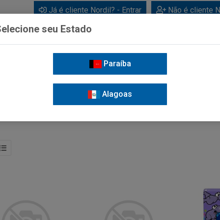
Já é cliente Nordil? - Entrar
Não é cliente N
elecione seu Estado
Paraíba
BEBIDAS
CUIDADOS PESSOAIS
LIMPEZA
FOR
Alagoas