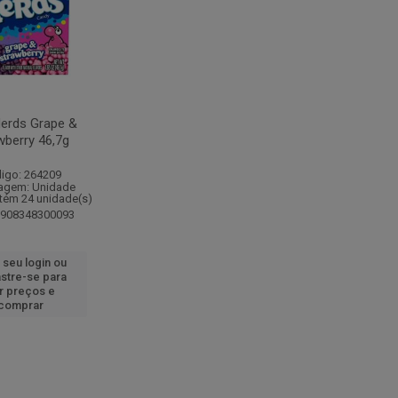
Nerds Grape &
wberry 46,7g
igo: 264209
agem: Unidade
tém 24 unidade(s)
7908348300093
 seu login ou
stre-se para
r preços e
comprar