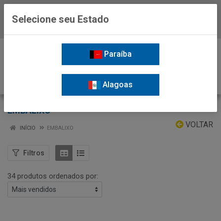
Selecione seu Estado
Baixe já o APP da Nordil
0
Paraíba
Alagoas
EMBALIXO
VOLTAR
INÍCIO
EMBALIXO
Filtros
34 produtos ordenados por: