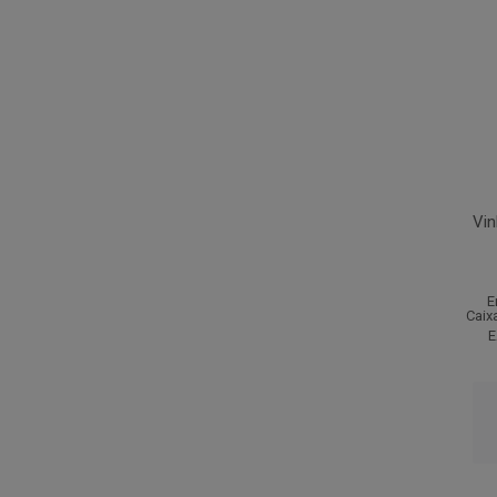
Vin
E
Caix
E