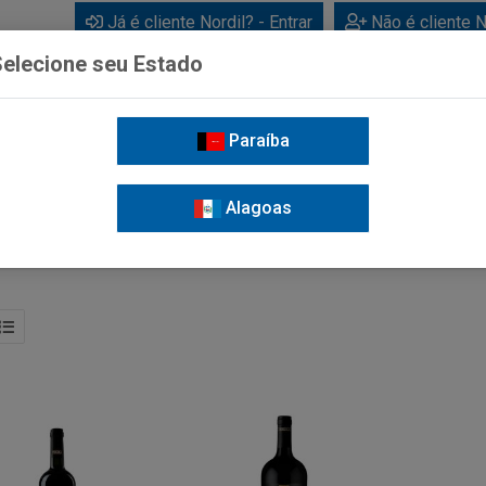
Já é cliente Nordil? - Entrar
Não é cliente N
elecione seu Estado
Paraíba
BEBIDAS
CUIDADOS PESSOAIS
LIMPEZA
FOR
Alagoas