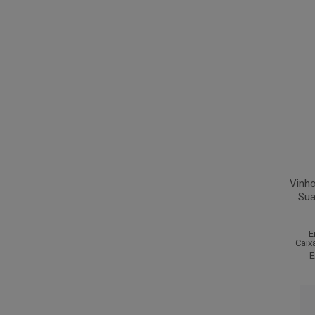
Vinho
Sua
E
Caix
E