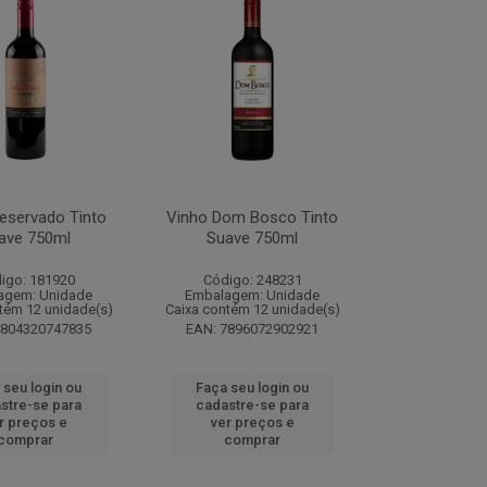
eservado Tinto
Vinho Dom Bosco Tinto
ave 750ml
Suave 750ml
igo: 181920
Código: 248231
agem: Unidade
Embalagem: Unidade
tém 12 unidade(s)
Caixa contém 12 unidade(s)
7804320747835
EAN: 7896072902921
 seu login ou
Faça seu login ou
stre-se para
cadastre-se para
r preços e
ver preços e
comprar
comprar