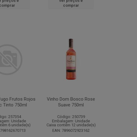
r preços e
ver preços e
comprar
comprar
fugo Frutos Rojos
Vinho Dom Bosco Rose
c Tinto 750ml
Suave 750ml
igo: 257354
Código: 250739
agem: Unidade
Embalagem: Unidade
ntém 6 unidade(s)
Caixa contém 12 unidade(s)
7798162670713
EAN: 7896072923162