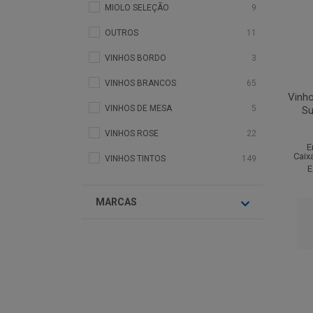
MIOLO SELEÇÃO
9
OUTROS
11
VINHOS BORDO
3
VINHOS BRANCOS
65
Vinho
VINHOS DE MESA
5
Su
VINHOS ROSE
22
E
Caix
VINHOS TINTOS
149
E
MARCAS