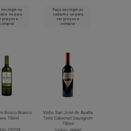
 seu login ou
Faça seu login ou
stre-se para
cadastre-se para
r preços e
ver preços e
comprar
comprar
m Bosco Branco
Vinho San José de Apalta
ave 750ml
Tinto Cabernet Sauvignon
750ml
igo: 250738
Código: 189645