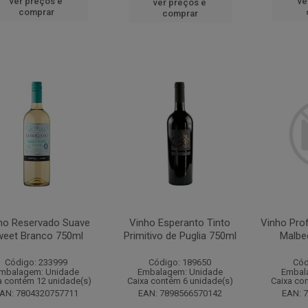
ver preços e
ve
ver preços e
comprar
comprar
ho Reservado Suave
Vinho Esperanto Tinto
Vinho Pro
eet Branco 750ml
Primitivo de Puglia 750ml
Malbe
Código: 233999
Código: 189650
Cód
mbalagem: Unidade
Embalagem: Unidade
Embal
a contém 12 unidade(s)
Caixa contém 6 unidade(s)
Caixa co
AN: 7804320757711
EAN: 7898566570142
EAN: 