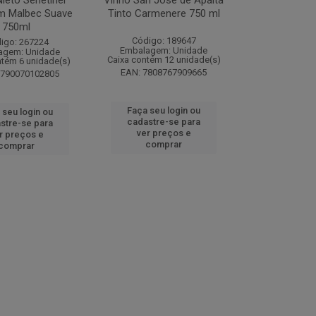
ieto Senetiner
Vinho San José de Apalta
m Malbec Suave
Tinto Carmenere 750 ml
750ml
Código: 189647
igo: 267224
Embalagem: Unidade
agem: Unidade
Caixa contém 12 unidade(s)
ntém 6 unidade(s)
EAN: 7808767909665
7790070102805
Faça seu login ou
 seu login ou
cadastre-se para
stre-se para
ver preços e
r preços e
comprar
comprar