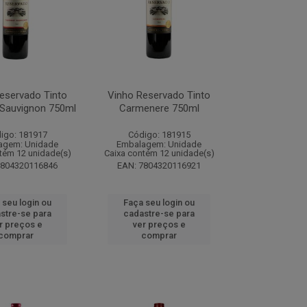
eservado Tinto
Vinho Reservado Tinto
 Sauvignon 750ml
Carmenere 750ml
igo: 181917
Código: 181915
agem: Unidade
Embalagem: Unidade
tém 12 unidade(s)
Caixa contém 12 unidade(s)
7804320116846
EAN: 7804320116921
 seu login ou
Faça seu login ou
stre-se para
cadastre-se para
r preços e
ver preços e
comprar
comprar