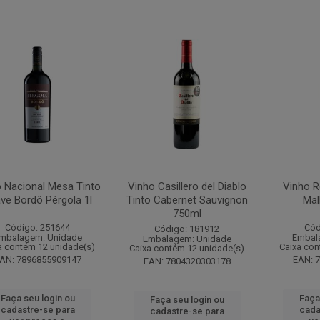
 Nacional Mesa Tinto
Vinho Casillero del Diablo
Vinho R
ve Bordô Pérgola 1l
Tinto Cabernet Sauvignon
Mal
750ml
Código: 251644
Cód
Código: 181912
mbalagem: Unidade
Embal
Embalagem: Unidade
a contém 12 unidade(s)
Caixa con
Caixa contém 12 unidade(s)
AN: 7896855909147
EAN: 
EAN: 7804320303178
Faça seu login ou
Faça
Faça seu login ou
cadastre-se para
cada
cadastre-se para