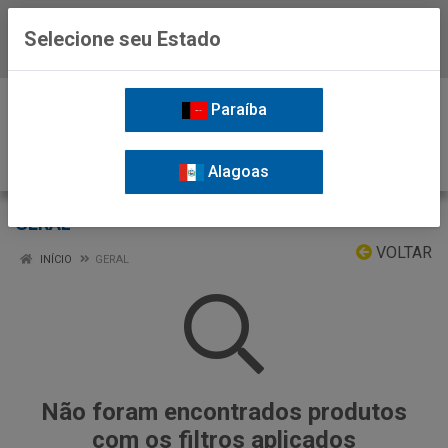
Selecione seu Estado
Baixe já o APP da Nordil
0
Paraíba
Alagoas
GERAL
VOLTAR
INÍCIO
GERAL
Não foram encontrados produtos
com os filtros aplicados