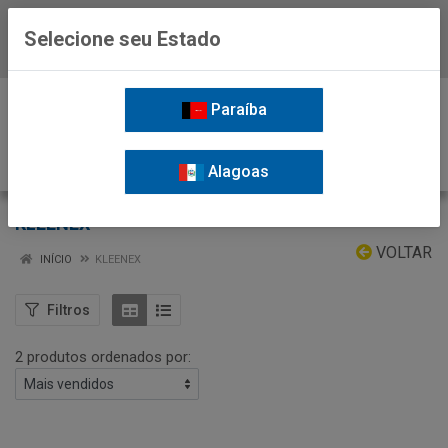
Selecione seu Estado
Baixe já o APP da Nordil
0
Paraíba
Alagoas
KLEENEX
VOLTAR
INÍCIO
KLEENEX
Filtros
2 produtos ordenados por: