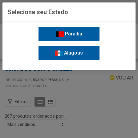
Selecione seu Estado
Baixe já o APP da Nordil
0
Paraíba
Alagoas
CUIDADOS COM O CABELO
VOLTAR
INÍCIO
CUIDADOS PESSOAIS
CUIDADOS COM O CABELO
Filtros
267 produtos ordenados por: