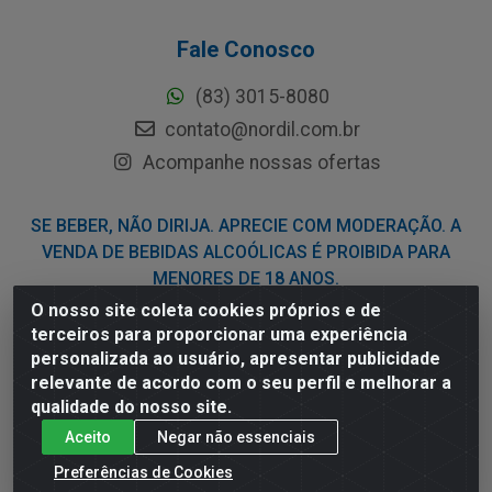
Fale Conosco
(83) 3015-8080
contato@nordil.com.br
Acompanhe nossas ofertas
SE BEBER, NÃO DIRIJA. APRECIE COM MODERAÇÃO. A
VENDA DE BEBIDAS ALCOÓLICAS É PROIBIDA PARA
MENORES DE 18 ANOS.
O nosso site coleta cookies próprios e de
terceiros para proporcionar uma experiência
Nordil Distribuidora - Avenida Liberdade, 2738, Bloco F - Sesi -
personalizada ao usuário, apresentar publicidade
Bayeux/PB - CEP 58.111-400 - CNPJ 03.775.813/0001-41
relevante de acordo com o seu perfil e melhorar a
qualidade do nosso site.
Aceito
Negar não essenciais
Preferências de Cookies