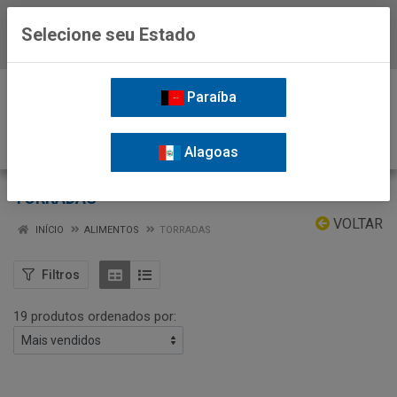
Selecione seu Estado
Baixe já o APP da Nordil
0
Paraíba
Alagoas
TORRADAS
VOLTAR
INÍCIO
ALIMENTOS
TORRADAS
Filtros
19 produtos ordenados por: