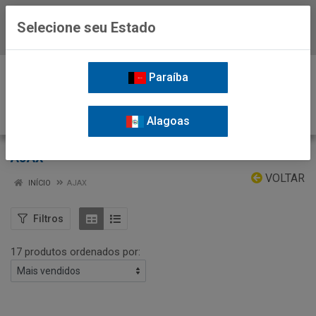
Selecione seu Estado
Baixe já o APP da Nordil
0
Paraíba
Alagoas
AJAX
VOLTAR
INÍCIO
AJAX
Filtros
17 produtos ordenados por: