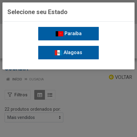
Selecione seu Estado
Baixe já o APP da Nordil
0
Paraíba
Alagoas
OUSADIA
VOLTAR
INÍCIO
OUSADIA
Filtros
22 produtos ordenados por: