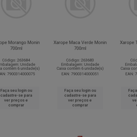
ope Morango Monin
Xarope Maca Verde Monin
Xarope 
700ml
700ml
Código: 263684
Código: 263683
Cód
mbalagem: Unidade
Embalagem: Unidade
Embal
xa contém 6 unidade(s)
Caixa contém 6 unidade(s)
Caixa co
AN: 7900314000075
EAN: 7900314000051
EAN: 
Faça seu login ou
Faça seu login ou
Faça
cadastre-se para
cadastre-se para
cada
ver preços e
ver preços e
ve
comprar
comprar