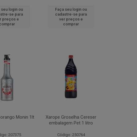
 seu login ou
Faça seu login ou
stre-se para
cadastre-se para
r preços e
ver preços e
comprar
comprar
orango Monin 1lt
Xarope Groselha Cereser
embalagem Pet 1 litro
igo: 207375
Código: 250764