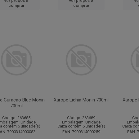
ver preços e
ver preços e
ve
comprar
comprar
e Curacao Blue Monin
Xarope Lichia Monin 700ml
Xarope 
700ml
Código: 263685
Código: 263689
Cód
mbalagem: Unidade
Embalagem: Unidade
Embal
xa contém 6 unidade(s)
Caixa contém 6 unidade(s)
Caixa co
AN: 7900314000082
EAN: 7900314000259
EAN: 