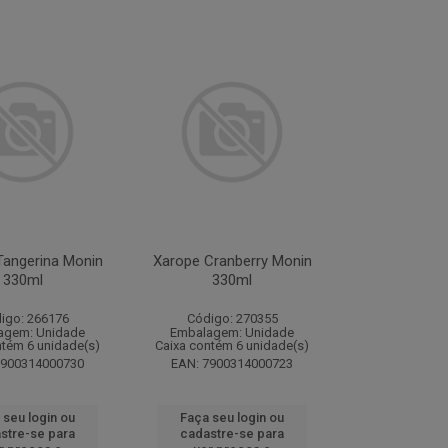
Tangerina Monin
Xarope Cranberry Monin
330ml
330ml
igo: 266176
Código: 270355
agem: Unidade
Embalagem: Unidade
ntém 6 unidade(s)
Caixa contém 6 unidade(s)
7900314000730
EAN: 7900314000723
 seu login ou
Faça seu login ou
stre-se para
cadastre-se para