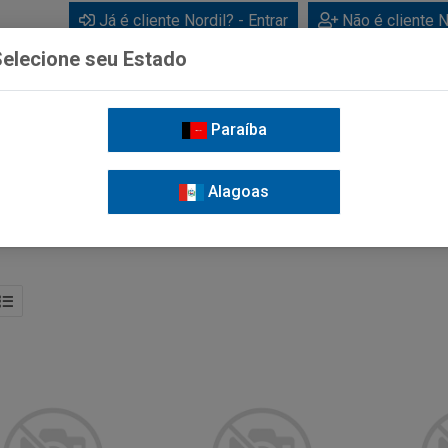
Já é cliente Nordil? - Entrar
Não é cliente N
elecione seu Estado
Paraíba
BEBIDAS
CUIDADOS PESSOAIS
LIMPEZA
FOR
Alagoas