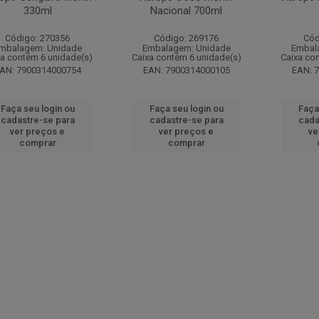
330ml
Nacional 700ml
Código: 270356
Código: 269176
Cód
mbalagem: Unidade
Embalagem: Unidade
Embal
xa contém 6 unidade(s)
Caixa contém 6 unidade(s)
Caixa co
AN: 7900314000754
EAN: 7900314000105
EAN: 
Faça seu login ou
Faça seu login ou
Faça
cadastre-se para
cadastre-se para
cada
ver preços e
ver preços e
ve
comprar
comprar