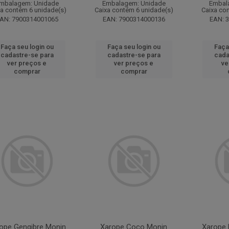
mbalagem: Unidade
Embalagem: Unidade
Embal
xa contém 6 unidade(s)
Caixa contém 6 unidade(s)
Caixa co
AN: 7900314001065
EAN: 7900314000136
EAN: 
Faça seu login ou
Faça seu login ou
Faça
cadastre-se para
cadastre-se para
cada
ver preços e
ver preços e
ve
comprar
comprar
ope Gengibre Monin
Xarope Coco Monin
Xarope