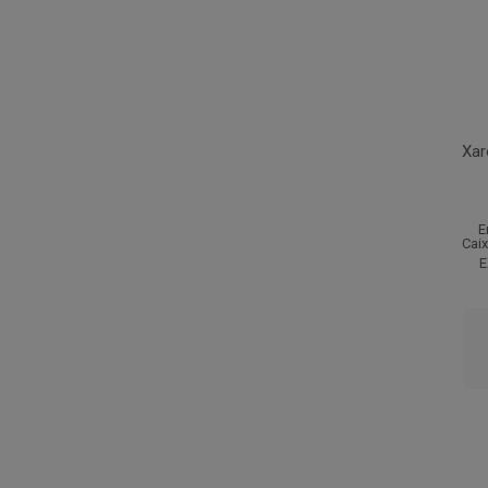
Xar
E
Cai
E