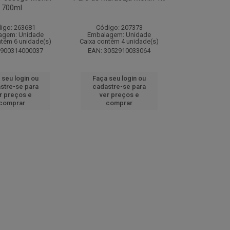
700ml
igo: 263681
Código: 207373
agem: Unidade
Embalagem: Unidade
ntém 6 unidade(s)
Caixa contém 4 unidade(s)
7900314000037
EAN: 3052910033064
 seu login ou
Faça seu login ou
stre-se para
cadastre-se para
r preços e
ver preços e
comprar
comprar