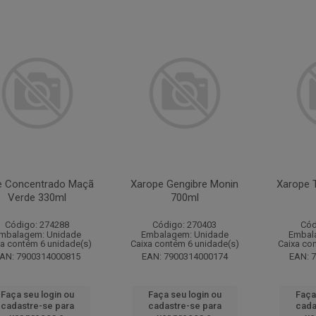
e Concentrado Maçã
Xarope Gengibre Monin
Xarope 
Verde 330ml
700ml
Código: 274288
Código: 270403
Cód
mbalagem: Unidade
Embalagem: Unidade
Embal
xa contém 6 unidade(s)
Caixa contém 6 unidade(s)
Caixa co
AN: 7900314000815
EAN: 7900314000174
EAN: 
Faça seu login ou
Faça seu login ou
Faça
cadastre-se para
cadastre-se para
cada