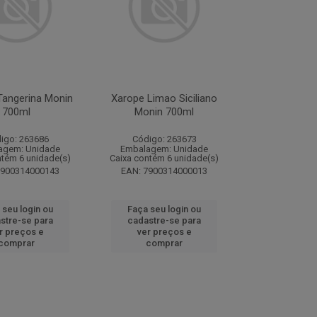
Tangerina Monin
Xarope Limao Siciliano
700ml
Monin 700ml
igo: 263686
Código: 263673
agem: Unidade
Embalagem: Unidade
ntém 6 unidade(s)
Caixa contém 6 unidade(s)
7900314000143
EAN: 7900314000013
 seu login ou
Faça seu login ou
stre-se para
cadastre-se para
r preços e
ver preços e
comprar
comprar