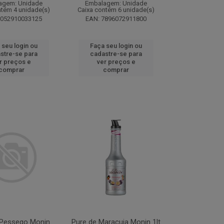
agem: Unidade
Embalagem: Unidade
ntém 4 unidade(s)
Caixa contém 6 unidade(s)
3052910033125
EAN: 7896072911800
 seu login ou
Faça seu login ou
stre-se para
cadastre-se para
r preços e
ver preços e
comprar
comprar
 Pessego Monin
Pure de Maracuja Monin 1lt