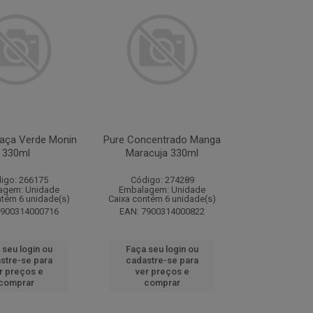
aça Verde Monin
Pure Concentrado Manga
330ml
Maracuja 330ml
igo: 266175
Código: 274289
agem: Unidade
Embalagem: Unidade
ntém 6 unidade(s)
Caixa contém 6 unidade(s)
7900314000716
EAN: 7900314000822
 seu login ou
Faça seu login ou
stre-se para
cadastre-se para
r preços e
ver preços e
comprar
comprar