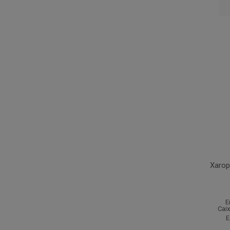
Xarop
E
Cai
E