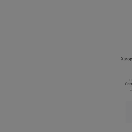
Xarop
E
Cai
E