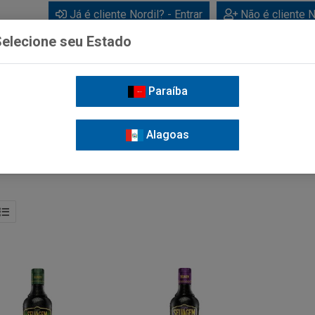
Já é cliente Nordil? - Entrar
Não é cliente N
elecione seu Estado
Paraíba
BEBIDAS
CUIDADOS PESSOAIS
LIMPEZA
FOR
Alagoas