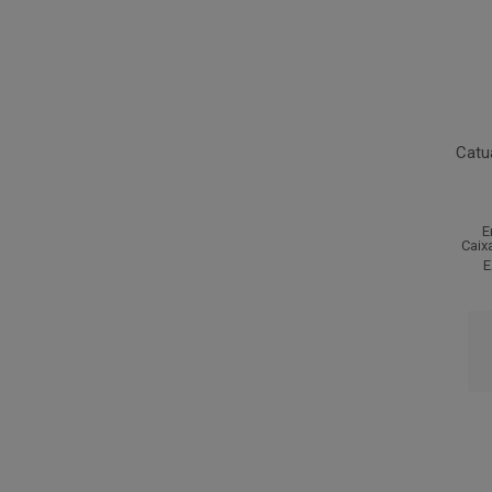
Catu
E
Caix
E