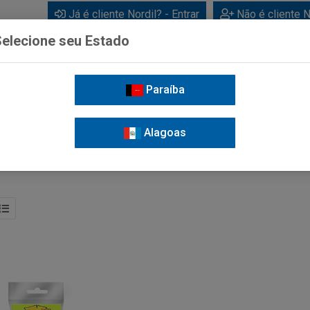
Já é cliente Nordil? - Entrar
Não é cliente N
elecione seu Estado
Paraíba
BEBIDAS
CUIDADOS PESSOAIS
LIMPEZA
FOR
Alagoas