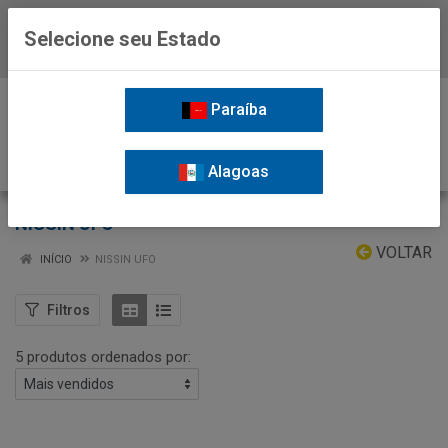
Selecione seu Estado
Baixe já o APP da Nordil
0
Paraíba
Alagoas
NISSIN UFO
VOLTAR
INÍCIO
NISSIN UFO
Filtros
5 produtos ordenados por: