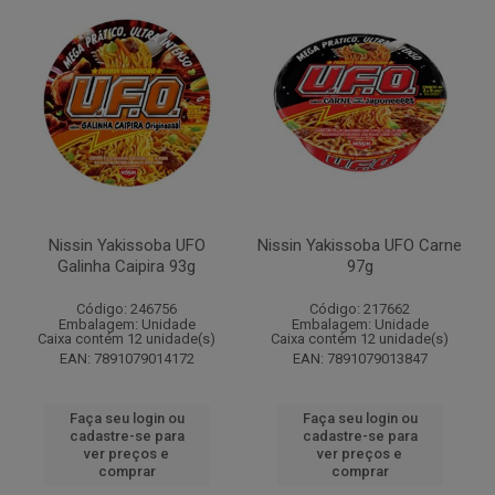
Nissin Yakissoba UFO
Nissin Yakissoba UFO Carne
Galinha Caipira 93g
97g
Código: 246756
Código: 217662
Embalagem: Unidade
Embalagem: Unidade
Caixa contém 12 unidade(s)
Caixa contém 12 unidade(s)
EAN: 7891079014172
EAN: 7891079013847
Faça seu login ou
Faça seu login ou
cadastre-se para
cadastre-se para
ver preços e
ver preços e
comprar
comprar