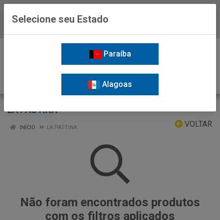
Selecione seu Estado
Baixe já o APP da Nordil
0
Paraíba
Alagoas
LA PASTINA
VOLTAR
INÍCIO
LA PASTINA
Não foram encontrados produtos
com os filtros aplicados