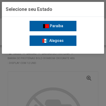
Selecione seu Estado
Baixe já o APP da Nordil
0
Paraíba
Alagoas
VOLTAR
INÍCIO
BARRAS
BARRAS DE PROTEINA
BARRA DE PROTEÍNAS BOLD BOMBOM CROCANTE 40G
- DISPLAY COM 12 UND