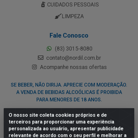
CUIDADOS PESSOAIS
LIMPEZA
Fale Conosco
(83) 3015-8080
contato@nordil.com.br
Acompanhe nossas ofertas
SE BEBER, NÃO DIRIJA. APRECIE COM MODERAÇÃO.
A VENDA DE BEBIDAS ALCOÓLICAS É PROIBIDA
PARA MENORES DE 18 ANOS.
O nosso site coleta cookies próprios e de
Nordil Distribuidora - Avenida Liberdade, 2738, Bloco F -
terceiros para proporcionar uma experiência
Sesi - Bayeux/PB - CEP 58.111-400 - CNPJ
personalizada ao usuário, apresentar publicidade
03.775.813/0001-41
relevante de acordo com o seu perfil e melhorar a