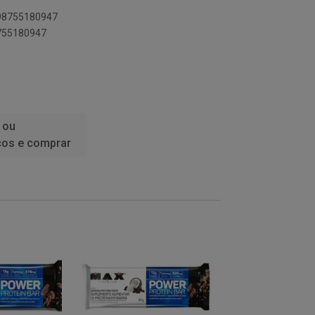
898755180947
8755180947
 ou
ços e comprar