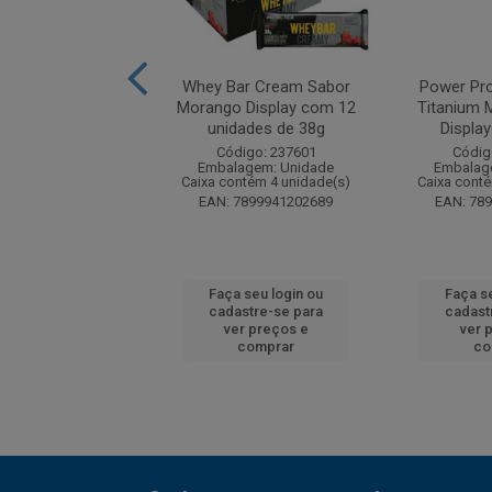
e Proteína Nutry
Whey Bar Cream Sabor
Power Pro
Caramelo 30g com
Morango Display com 12
Titanium 
12 und
unidades de 38g
Display
digo: 274891
Código: 237601
Códig
agem: Unidade
Embalagem: Unidade
Embalag
ntém 72 unidade(s)
Caixa contém 4 unidade(s)
Caixa cont
7891331851040
EAN: 7899941202689
EAN: 78
 seu login ou
Faça seu login ou
Faça s
astre-se para
cadastre-se para
cadast
er preços e
ver preços e
ver 
comprar
comprar
co