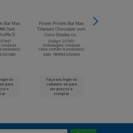
in Bar Max
Power Protein Bar Max
Power Protein 
ilk Dark
Titanium Chocolate com
Titanium Cookie
uffle D...
Coco Display co...
com 12 unid
237647
Código: 237651
Código: 23
 Unidade
Embalagem: Unidade
Embalagem: U
4 unidade(s)
Caixa contém 4 unidade(s)
Caixa contém 4 u
41201682
EAN: 7899941202894
EAN: 7899941
login ou
Faça seu login ou
Faça seu log
se para
cadastre-se para
cadastre-se
ços e
ver preços e
ver preços
rar
comprar
compra