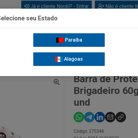
Já é cliente Nordil? - Entrar
Não é cliente N
elecione seu Estado
Paraíba
BEBIDAS
CUIDADOS PESSOAIS
LIMPEZA
FOR
Alagoas
A DE PROTEÍNAS BOLD CRUNCH BRIGADEIRO 60G - DISPLAY COM 12 UND
Barra de Prot
Brigadeiro 60g
und
Código: 275348