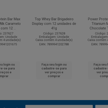
tein Bar Max
Top Whey Bar Brigadeiro
Power Prote
Milk Caramelo
Display com 12 unidades de
Titanium M
 com 12 ...
41g
Chocolate Tr
o: 237627
Código: 237628
Código: 
em: Unidade
Embalagem: Unidade
Embalagem:
ém 4 unidade(s)
Caixa contém 4 unidade(s)
Caixa contém 
99941201675
EAN: 7899941202788
EAN: 78999
eu login ou
Faça seu login ou
Faça seu 
re-se para
cadastre-se para
cadastre-
preços e
ver preços e
ver pre
mprar
comprar
comp