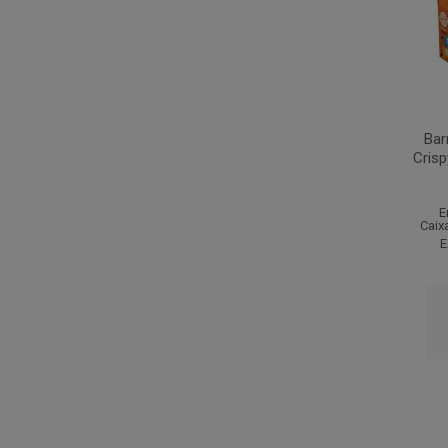
Bar
Cris
E
Caix
E