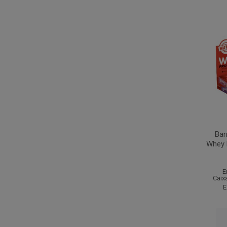
Bar
Whey 
E
Caix
E