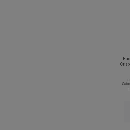
Bar
Cris
E
Caix
E