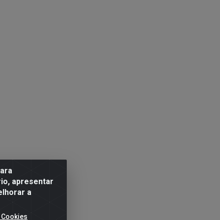
para
io, apresentar
elhorar a
 Cookies