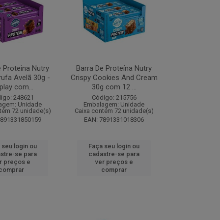
 Proteina Nutry
Barra De Proteína Nutry
rufa Avelã 30g -
Crispy Cookies And Cream
play com...
30g com 12 ...
igo: 248621
Código: 215756
agem: Unidade
Embalagem: Unidade
tém 72 unidade(s)
Caixa contém 72 unidade(s)
7891331850159
EAN: 7891331018306
 seu login ou
Faça seu login ou
stre-se para
cadastre-se para
r preços e
ver preços e
comprar
comprar