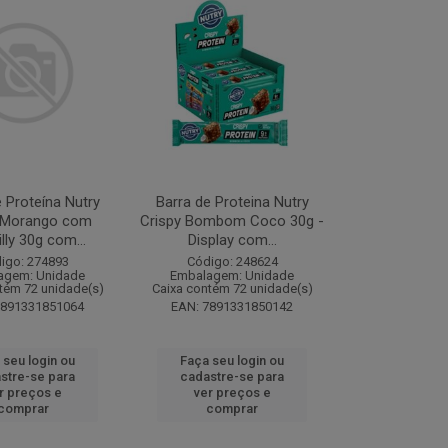
 Proteína Nutry
Barra de Proteina Nutry
y Morango com
Crispy Bombom Coco 30g -
lly 30g com...
Display com...
igo: 274893
Código: 248624
agem: Unidade
Embalagem: Unidade
tém 72 unidade(s)
Caixa contém 72 unidade(s)
7891331851064
EAN: 7891331850142
 seu login ou
Faça seu login ou
stre-se para
cadastre-se para
r preços e
ver preços e
comprar
comprar