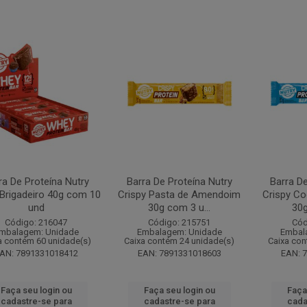
ra De Proteína Nutry
Barra De Proteína Nutry
Barra De
Brigadeiro 40g com 10
Crispy Pasta de Amendoim
Crispy C
und
30g com 3 u...
30g
Código: 216047
Código: 215751
Cód
mbalagem: Unidade
Embalagem: Unidade
Embal
a contém 60 unidade(s)
Caixa contém 24 unidade(s)
Caixa con
AN: 7891331018412
EAN: 7891331018603
EAN: 
Faça seu login ou
Faça seu login ou
Faça
cadastre-se para
cadastre-se para
cada