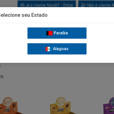
Já é cliente Nordil? - Entrar
Não é cliente N
elecione seu Estado
Paraíba
BEBIDAS
CUIDADOS PESSOAIS
LIMPEZA
FOR
Alagoas
A