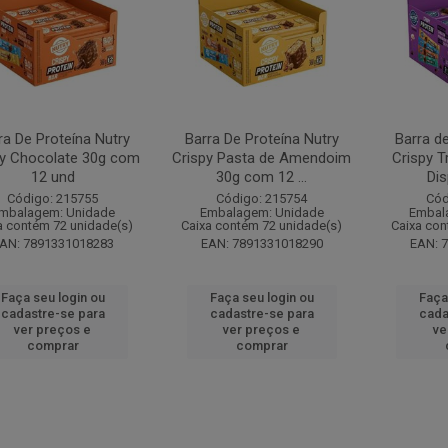
ra De Proteína Nutry
Barra De Proteína Nutry
Barra de
py Chocolate 30g com
Crispy Pasta de Amendoim
Crispy T
12 und
30g com 12 ...
Dis
Código: 215755
Código: 215754
Cód
mbalagem: Unidade
Embalagem: Unidade
Embal
a contém 72 unidade(s)
Caixa contém 72 unidade(s)
Caixa con
AN: 7891331018283
EAN: 7891331018290
EAN: 
Faça seu login ou
Faça seu login ou
Faça
cadastre-se para
cadastre-se para
cada
ver preços e
ver preços e
ve
comprar
comprar