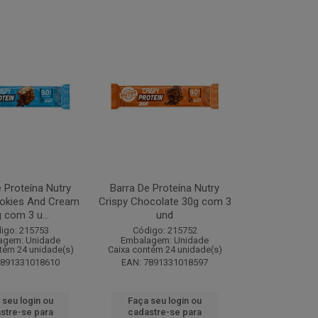
 Proteína Nutry
Barra De Proteína Nutry
ookies And Cream
Crispy Chocolate 30g com 3
 com 3 u...
und
igo: 215753
Código: 215752
agem: Unidade
Embalagem: Unidade
tém 24 unidade(s)
Caixa contém 24 unidade(s)
7891331018610
EAN: 7891331018597
 seu login ou
Faça seu login ou
stre-se para
cadastre-se para