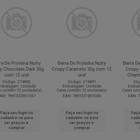
ra De Proteína Nutry
Barra De Proteína Nutry
Barra De
py Chocolate Dark 30g
Crispy Caramelo 30g com 12
Crisp
com 12 und
und
Chanti
Código: 274892
Código: 274891
Cód
mbalagem: Unidade
Embalagem: Unidade
Embal
a contém 72 unidade(s)
Caixa contém 72 unidade(s)
Caixa con
AN: 7891332851057
EAN: 7891331851040
EAN: 
Faça seu login ou
Faça seu login ou
Faça
cadastre-se para
cadastre-se para
cada
ver preços e
ver preços e
ve
comprar
comprar