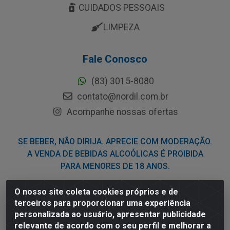
CUIDADOS PESSOAIS
LIMPEZA
Fale Conosco
(83) 3015-8080
contato@nordil.com.br
Acompanhe nossas ofertas
SE BEBER, NÃO DIRIJA. APRECIE COM MODERAÇÃO.
A VENDA DE BEBIDAS ALCOÓLICAS É PROIBIDA
PARA MENORES DE 18 ANOS.
O nosso site coleta cookies próprios e de
Nordil Distribuidora - Avenida Liberdade, 2738, Bloco F -
terceiros para proporcionar uma experiência
Sesi - Bayeux/PB - CEP 58.111-400 - CNPJ
personalizada ao usuário, apresentar publicidade
03.775.813/0001-41
relevante de acordo com o seu perfil e melhorar a