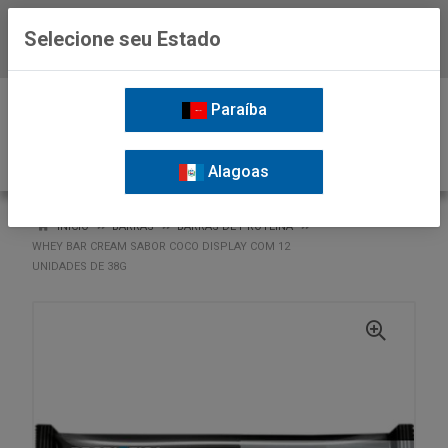
Selecione seu Estado
Baixe já o APP da Nordil
0
Paraíba
Alagoas
VOLTAR
INÍCIO
BARRAS
BARRAS DE PROTEINA
WHEY BAR CREAM SABOR COCO DISPLAY COM 12
UNIDADES DE 38G