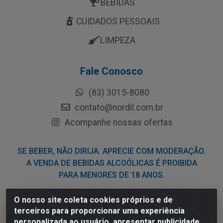
BEBIDAS
CUIDADOS PESSOAIS
LIMPEZA
Fale Conosco
(83) 3015-8080
contato@nordil.com.br
Acompanhe nossas ofertas
SE BEBER, NÃO DIRIJA. APRECIE COM MODERAÇÃO.
A VENDA DE BEBIDAS ALCOÓLICAS É PROIBIDA
PARA MENORES DE 18 ANOS.
O nosso site coleta cookies próprios e de
Nordil Distribuidora - Avenida Liberdade, 2738, Bloco F -
terceiros para proporcionar uma experiência
Sesi - Bayeux/PB - CEP 58.111-400 - CNPJ
personalizada ao usuário, apresentar publicidade