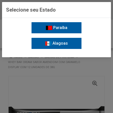
Selecione seu Estado
Baixe já o APP da Nordil
0
Paraíba
Alagoas
VOLTAR
INÍCIO
BARRAS
BARRAS DE PROTEINA
WHEY BAR CREAM SABOR AMENDOIM COM CARAMELO
DISPLAY COM 12 UNIDADES DE 38G