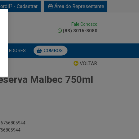
ordil? - Cadastrar
Área do Representante
Fale Conosco
0
(83) 3015-8080
NECEDORES
COMBOS
VOLTAR
eserva Malbec 750ml
896756805944
6756805944