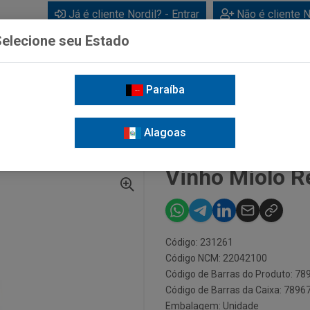
Já é cliente Nordil? - Entrar
Não é cliente N
elecione seu Estado
Paraíba
BEBIDAS
CUIDADOS PESSOAIS
LIMPEZA
FOR
Alagoas
LO RESERVA MALBEC 750ML
Vinho Miolo R
Código: 231261
Código NCM: 22042100
Código de Barras do Produto: 7
Código de Barras da Caixa: 789
Embalagem: Unidade