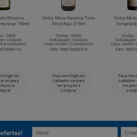
olo Reserva
Vinho Miolo Reserva Tinto
Vinho Miol
rdonnay 750ml
Pinot Noir 375ml
Tempranil
o: 72843
Código: 93030
Código:
em: Unidade
Embalagem: Unidade
Embalagem:
m 6 unidade(s)
Caixa contém 12 unidade(s)
Caixa contém 
96756800116
EAN: 7896756802974
EAN: 78967
u login ou
Faça seu login ou
Faça seu 
re-se para
cadastre-se para
cadastre-
preços e
ver preços e
ver pre
mprar
comprar
comp
ofertas!