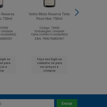
o Reserva
Vinho Miolo Reserva Tinto
Vinho Miolo Rese
lo 750ml
Pinot Noir 750ml
Cabernet Sauvig
 73599
Código: 73603
Código: 74
 Unidade
Embalagem: Unidade
Embalagem: U
6 unidade(s)
Caixa contém 6 unidade(s)
Caixa contém 12 u
56803001
EAN: 7896756802967
EAN: 7896756
login ou
Faça seu login ou
Faça seu log
se para
cadastre-se para
cadastre-se 
ços e
ver preços e
ver preços
rar
comprar
comprar