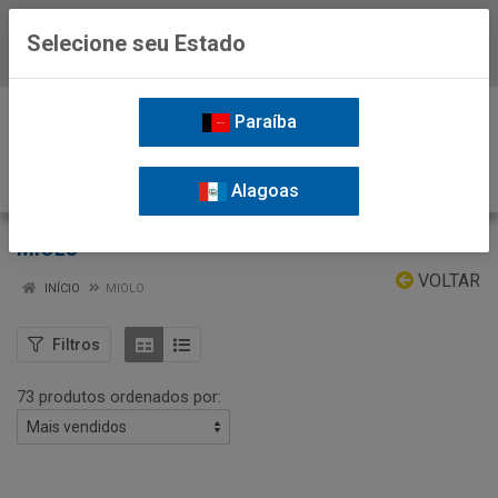
Selecione seu Estado
Baixe já o APP da Nordil
0
Paraíba
Alagoas
MIOLO
VOLTAR
INÍCIO
MIOLO
Filtros
73 produtos ordenados por: