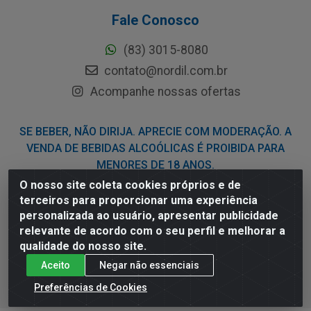
Fale Conosco
(83) 3015-8080
contato@nordil.com.br
Acompanhe nossas ofertas
SE BEBER, NÃO DIRIJA. APRECIE COM MODERAÇÃO. A
VENDA DE BEBIDAS ALCOÓLICAS É PROIBIDA PARA
MENORES DE 18 ANOS.
O nosso site coleta cookies próprios e de
terceiros para proporcionar uma experiência
Nordil Distribuidora - Avenida Liberdade, 2738, Bloco F - Sesi -
personalizada ao usuário, apresentar publicidade
Bayeux/PB - CEP 58.111-400 - CNPJ 03.775.813/0001-41
relevante de acordo com o seu perfil e melhorar a
qualidade do nosso site.
Aceito
Negar não essenciais
Preferências de Cookies