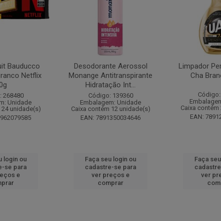
it Bauducco
Desodorante Aerossol
Limpador Pe
ranco Netflix
Monange Antitranspirante
Cha Bran
0g
Hidratação Int...
Código:
: 268480
Código: 139360
Embalagem
m: Unidade
Embalagem: Unidade
Caixa contém 
 24 unidade(s)
Caixa contém 12 unidade(s)
EAN: 7891
1962079585
EAN: 7891350034646
 login ou
Faça seu login ou
Faça seu
e-se para
cadastre-se para
cadastre
reços e
ver preços e
ver pr
prar
comprar
com