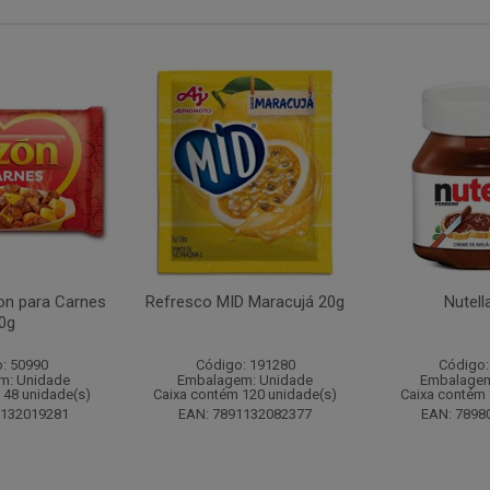
n para Carnes
Refresco MID Maracujá 20g
Nutell
0g
: 50990
Código: 191280
Código:
m: Unidade
Embalagem: Unidade
Embalagem
 48 unidade(s)
Caixa contém 120 unidade(s)
Caixa contém 
1132019281
EAN: 7891132082377
EAN: 7898