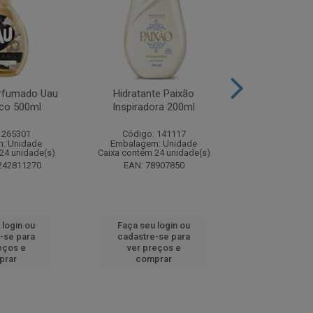
rfumado Uau
Hidratante Paixão
Shampoo P
co 500ml
Inspiradora 200ml
Iluminador P
 265301
Código: 141117
Código:
: Unidade
Embalagem: Unidade
Embalagem
24 unidade(s)
Caixa contém 24 unidade(s)
Caixa contém 
242811270
EAN: 78907850
EAN: 7891
 login ou
Faça seu login ou
Faça seu 
-se para
cadastre-se para
cadastre
eços e
ver preços e
ver pr
prar
comprar
comp