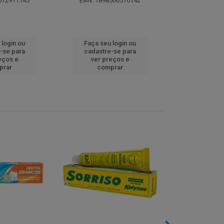
072911145
EAN: 7898566570142
EAN: 5000
 login ou
Faça seu login ou
Faça seu 
-se para
cadastre-se para
cadastre
eços e
ver preços e
ver pr
prar
comprar
comp