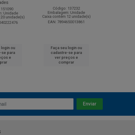
ades
Código: 137232
Código:
 151090
Embalagem: Unidade
Embalagem
: Unidade
Caixa contém 12 unidade(s)
Caixa contém 
120 unidade(s)
EAN: 7894650013861
EAN: 7891
040222476
 login ou
Faça seu login ou
Faça seu 
-se para
cadastre-se para
cadastre
eços e
ver preços e
ver pr
prar
comprar
comp
s