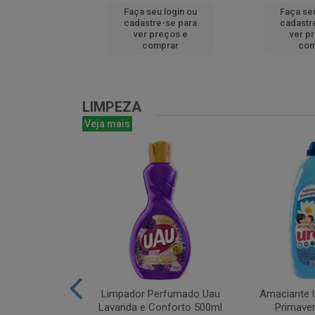
u login ou
Faça seu login ou
Faça seu
e-se para
cadastre-se para
cadastr
reços e
ver preços e
ver p
mprar
comprar
com
LIMPEZA
Veja mais
m Bruto 1L
Limpador Perfumado Uau
Amaciante U
Lavanda e Conforto 500ml
Primaver