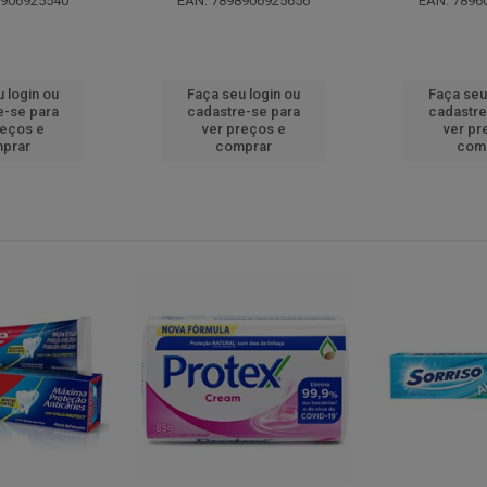
8906925540
EAN: 7898906925656
EAN: 7896
 login ou
Faça seu login ou
Faça seu
e-se para
cadastre-se para
cadastre
reços e
ver preços e
ver pr
prar
comprar
com