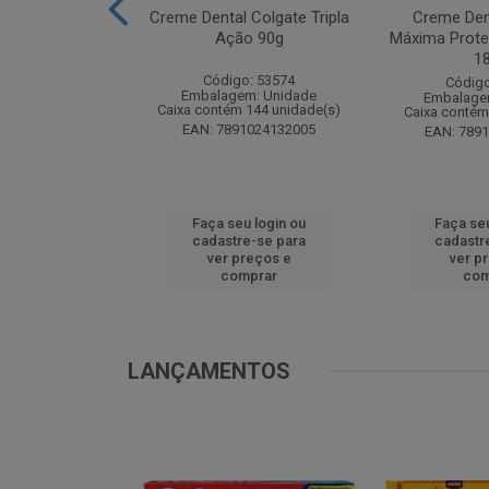
te Pinho Sol
Creme Dental Colgate Tripla
Creme Den
inal 1L
Ação 90g
Máxima Prote
1
o: 53883
Código: 53574
Código
m: Unidade
Embalagem: Unidade
Embalage
 12 unidade(s)
Caixa contém 144 unidade(s)
Caixa contém
1024194607
EAN: 7891024132005
EAN: 789
u login ou
Faça seu login ou
Faça seu
e-se para
cadastre-se para
cadastr
reços e
ver preços e
ver p
mprar
comprar
com
LANÇAMENTOS