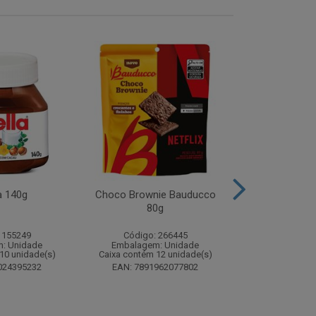
a 140g
Choco Brownie Bauducco
Complemento
80g
Sustagen K
Chocolate S
 155249
Código: 266445
Código:
: Unidade
Embalagem: Unidade
Embalagem
10 unidade(s)
Caixa contém 12 unidade(s)
Caixa contém 
024395232
EAN: 7891962077802
EAN: 7898