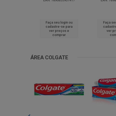
EAN: 7896855901417
EAN: 789
u login ou
Faça seu login ou
Faça seu
e-se para
cadastre-se para
cadastr
reços e
ver preços e
ver p
mprar
comprar
com
ÁREA COLGATE