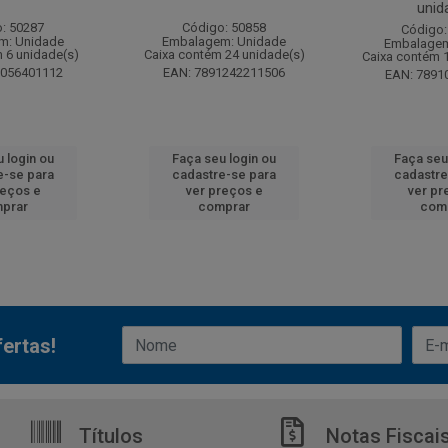
unid
: 50287
Código: 50858
Código:
m: Unidade
Embalagem: Unidade
Embalagem
 6 unidade(s)
Caixa contém 24 unidade(s)
Caixa contém 
6056401112
EAN: 7891242211506
EAN: 7891
 login ou
Faça seu login ou
Faça seu
e-se para
cadastre-se para
cadastre
reços e
ver preços e
ver pr
prar
comprar
com
ertas!
Títulos
Notas Fiscai