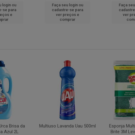
 login ou
Faça seu login ou
Faça seu
e-se para
cadastre-se para
cadastre
reços e
ver preços e
ver pr
prar
comprar
com
rca Brisa da
Multiuso Lavanda Uau 500ml
Esponja Mult
a Azul 2L
Brite 3M Le