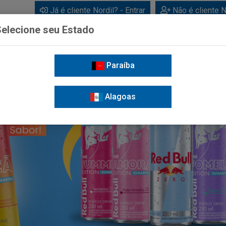
Já é cliente Nordil? - Entrar
Não é cliente N
elecione seu Estado
Paraíba
BEBIDAS
CUIDADOS PESSOAIS
LIMPEZA
FOR
Alagoas