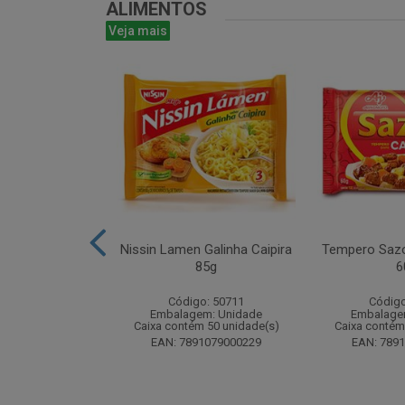
ALIMENTOS
Veja mais
ta 16g - Atado
Nissin Lamen Galinha Caipira
Tempero Sazo
 unidades
85g
6
o: 51499
Código: 50711
Código
m: Unidade
Embalagem: Unidade
Embalage
 24 unidade(s)
Caixa contém 50 unidade(s)
Caixa contém
8024393184
EAN: 7891079000229
EAN: 789