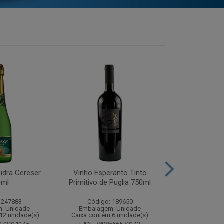
idra Cereser
Vinho Esperanto Tinto
Whisky Ballan
0ml
Primitivo de Puglia 750ml
750
 247883
Código: 189650
Código:
: Unidade
Embalagem: Unidade
Embalagem
12 unidade(s)
Caixa contém 6 unidade(s)
Caixa contém 