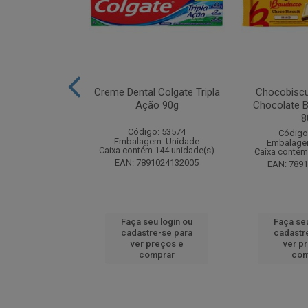
zon Meu Toque
Creme Dental Colgate Tripla
Chocobiscu
 Pote 23g
Ação 90g
Chocolate B
8
: 247689
Código: 53574
Código
m: Unidade
Embalagem: Unidade
Embalage
 18 unidade(s)
Caixa contém 144 unidade(s)
Caixa contém
1132165445
EAN: 7891024132005
EAN: 789
u login ou
Faça seu login ou
Faça seu
e-se para
cadastre-se para
cadastr
reços e
ver preços e
ver p
mprar
comprar
com