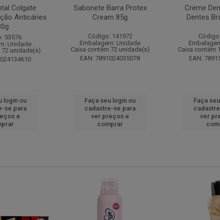
tal Colgate
Sabonete Barra Protex
Creme Dent
ção Anticáries
Cream 85g
Dentes Br
80g
Código: 141972
Código
: 53576
Embalagem: Unidade
Embalagem
m: Unidade
Caixa contém 72 unidade(s)
Caixa contém 
 72 unidade(s)
EAN: 7891024035078
EAN: 7891
1024134610
 login ou
Faça seu login ou
Faça seu
e-se para
cadastre-se para
cadastre
reços e
ver preços e
ver pr
prar
comprar
com