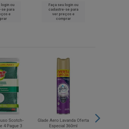
 login ou
Faça seu login ou
Faça seu 
-se para
cadastre-se para
cadastre
eços e
ver preços e
ver pr
prar
comprar
comp
iuso Scotch-
Glade Aero Lavanda Oferta
Desinfetant
ve 4 Pague 3
Especial 360ml
Origina