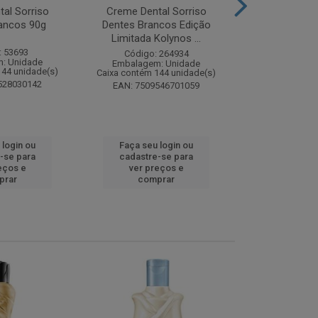
al Sorriso
Creme Dental Sorriso
Sabonete Ba
ancos 90g
Dentes Brancos Edição
Limpeza Profu
Limitada Kolynos ...
85
: 53693
Código: 264934
Código:
: Unidade
Embalagem: Unidade
Embalagem
144 unidade(s)
Caixa contém 144 unidade(s)
Caixa contém 
528030142
EAN: 7509546701059
EAN: 7891
 login ou
Faça seu login ou
Faça seu 
-se para
cadastre-se para
cadastre
eços e
ver preços e
ver pr
prar
comprar
comp