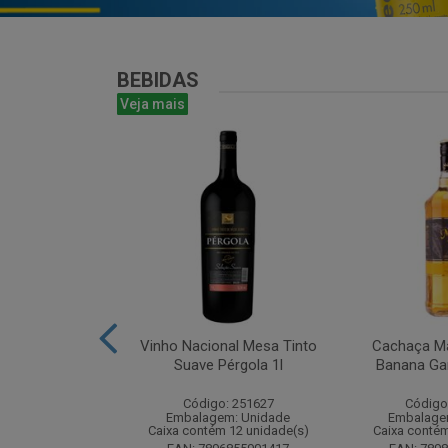
BEBIDAS
Veja mais
te Chandon
Vinho Nacional Mesa Tinto
Cachaça Ma
 Ice 750 com
Suave Pérgola 1l
Banana Gar
tucho
Código: 251627
Código
: 268825
Embalagem: Unidade
Embalage
m: Unidade
Caixa contém 12 unidade(s)
Caixa contém
m 6 unidade(s)