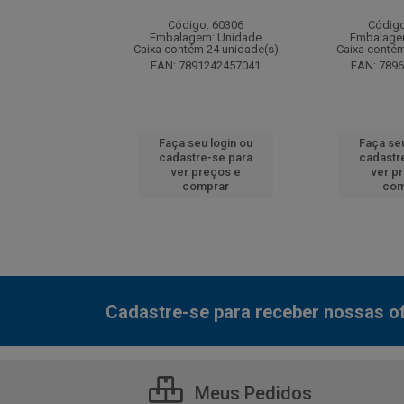
: 130077
Código: 60306
Código
m: Unidade
Embalagem: Unidade
Embalage
 12 unidade(s)
Caixa contém 24 unidade(s)
Caixa contém
7000800548
EAN: 7891242457041
EAN: 789
u login ou
Faça seu login ou
Faça seu
e-se para
cadastre-se para
cadastr
reços e
ver preços e
ver p
mprar
comprar
com
Cadastre-se para receber nossas of
Meus Pedidos