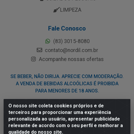
LIMPEZA
Fale Conosco
(83) 3015-8080
contato@nordil.com.br
Acompanhe nossas ofertas
SE BEBER, NÃO DIRIJA. APRECIE COM MODERAÇÃO.
A VENDA DE BEBIDAS ALCOÓLICAS É PROIBIDA
PARA MENORES DE 18 ANOS.
O nosso site coleta cookies próprios e de
Nordil Distribuidora - Avenida Liberdade, 2738, Bloco F -
terceiros para proporcionar uma experiência
Sesi - Bayeux/PB - CEP 58.111-400 - CNPJ
personalizada ao usuário, apresentar publicidade
03.775.813/0001-41
relevante de acordo com o seu perfil e melhorar a
qualidade do nosso site.