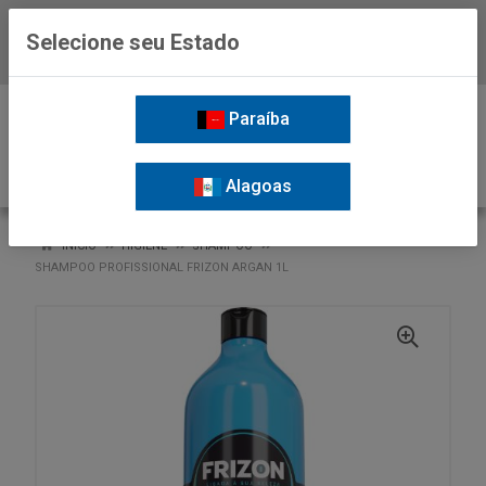
Selecione seu Estado
Baixe já o APP da Nordil
0
Paraíba
Alagoas
VOLTAR
INÍCIO
HIGIENE
SHAMPOO
SHAMPOO PROFISSIONAL FRIZON ARGAN 1L