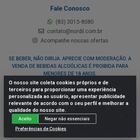
Fale Conosco
(83) 3015-8080
contato@nordil.com.br
Acompanhe nossas ofertas
SE BEBER, NÃO DIRIJA. APRECIE COM MODERAÇÃO. A
VENDA DE BEBIDAS ALCOÓLICAS É PROIBIDA PARA
MENORES DE 18 ANOS.
O nosso site coleta cookies próprios e de
terceiros para proporcionar uma experiência
Nordil Distribuidora - Avenida Liberdade, 2738, Bloco F - Sesi -
personalizada ao usuário, apresentar publicidade
Bayeux/PB - CEP 58.111-400 - CNPJ 03.775.813/0001-41
relevante de acordo com o seu perfil e melhorar a
qualidade do nosso site.
Aceito
Negar não essenciais
Preferências de Cookies