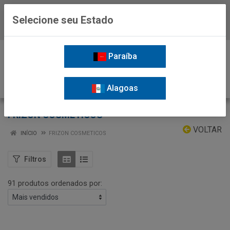
Selecione seu Estado
Baixe já o APP da Nordil
0
Paraíba
Alagoas
FRIZON COSMETICOS
VOLTAR
INÍCIO
FRIZON COSMETICOS
Filtros
91 produtos ordenados por: