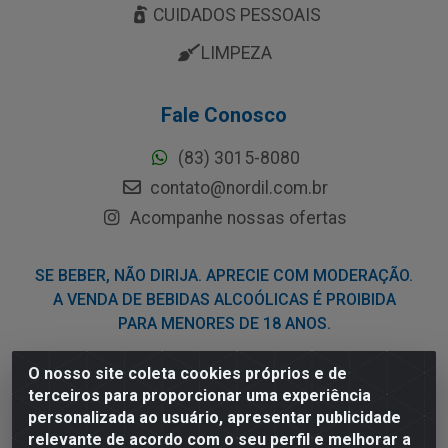
CUIDADOS PESSOAIS
LIMPEZA
Fale Conosco
(83) 3015-8080
contato@nordil.com.br
Acompanhe nossas ofertas
SE BEBER, NÃO DIRIJA. APRECIE COM MODERAÇÃO.
A VENDA DE BEBIDAS ALCOÓLICAS É PROIBIDA
PARA MENORES DE 18 ANOS.
O nosso site coleta cookies próprios e de
Nordil Distribuidora - Avenida Liberdade, 2738, Bloco F -
terceiros para proporcionar uma experiência
Sesi - Bayeux/PB - CEP 58.111-400 - CNPJ
personalizada ao usuário, apresentar publicidade
03.775.813/0001-41
relevante de acordo com o seu perfil e melhorar a