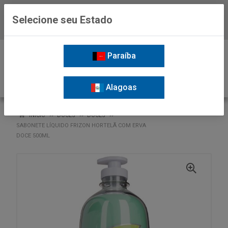
Selecione seu Estado
Baixe já o APP da Nordil
0
Paraíba
Alagoas
VOLTAR
INÍCIO
DOCES
DOCES
SABONETE LÍQUIDO FRIZON HORTELÃ COM ERVA
DOCE 500ML