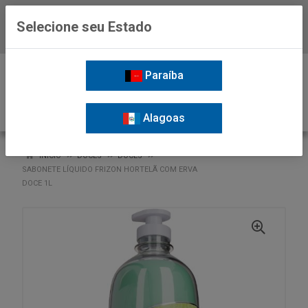
Selecione seu Estado
Baixe já o APP da Nordil
0
Paraíba
Alagoas
VOLTAR
INÍCIO
DOCES
DOCES
SABONETE LÍQUIDO FRIZON HORTELÃ COM ERVA
DOCE 1L