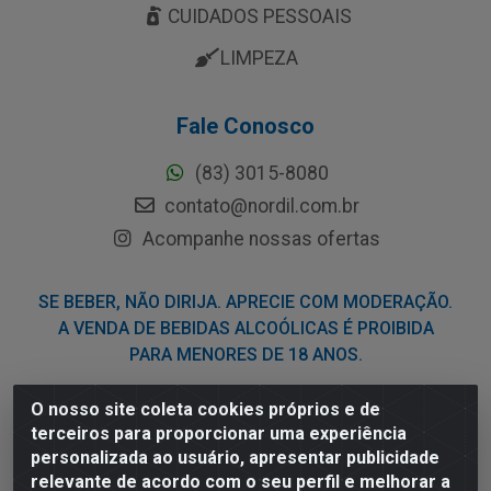
CUIDADOS PESSOAIS
LIMPEZA
Fale Conosco
(83) 3015-8080
contato@nordil.com.br
Acompanhe nossas ofertas
SE BEBER, NÃO DIRIJA. APRECIE COM MODERAÇÃO.
A VENDA DE BEBIDAS ALCOÓLICAS É PROIBIDA
PARA MENORES DE 18 ANOS.
O nosso site coleta cookies próprios e de
Nordil Distribuidora - Avenida Liberdade, 2738, Bloco F -
terceiros para proporcionar uma experiência
Sesi - Bayeux/PB - CEP 58.111-400 - CNPJ
personalizada ao usuário, apresentar publicidade
03.775.813/0001-41
relevante de acordo com o seu perfil e melhorar a