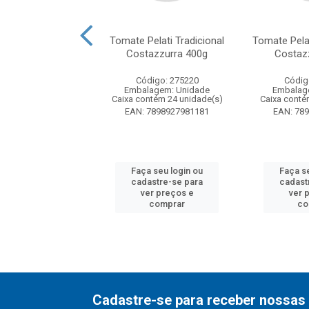
lha de Alumínio
Tomate Pelati Tradicional
Tomate Pelat
4mX30cm
Costazzurra 400g
Costaz
digo: 256325
Código: 275220
Códig
agem: Unidade
Embalagem: Unidade
Embalag
ntém 25 unidade(s)
Caixa contém 24 unidade(s)
Caixa conté
7898927947187
EAN: 7898927981181
EAN: 78
 seu login ou
Faça seu login ou
Faça s
astre-se para
cadastre-se para
cadast
er preços e
ver preços e
ver 
comprar
comprar
co
Cadastre-se para receber nossas 