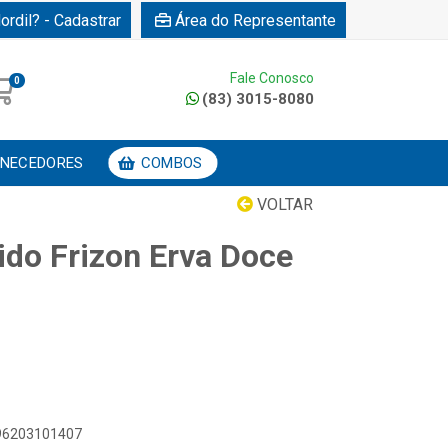
ordil? - Cadastrar
Área do Representante
Fale Conosco
0
(83) 3015-8080
NECEDORES
COMBOS
VOLTAR
ido Frizon Erva Doce
896203101407