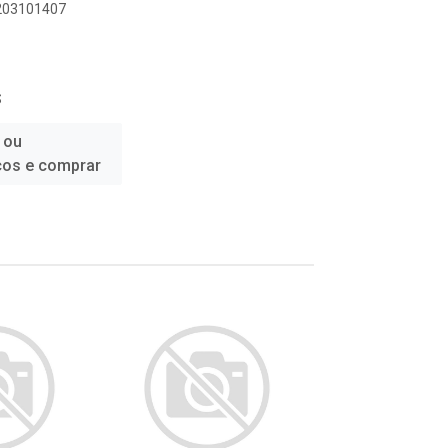
6203101407
S
 ou
ços e comprar