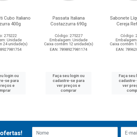
i Cubo Italiano
Passata Italiana
Sabonete Líq
zurra 400g
Costazzurra 690g
Cereja Ref
o: 275222
Código: 275227
Código: 
em: Unidade
Embalagem: Unidade
Embalagem:
m 24 unidade(s)
Caixa contém 12 unidade(s)
Caixa contém 1
98927981754
EAN: 7898927981174
EAN: 78962
eu login ou
Faça seu login ou
Faça seu 
re-se para
cadastre-se para
cadastre-
preços e
ver preços e
ver pre
mprar
comprar
comp
ofertas!