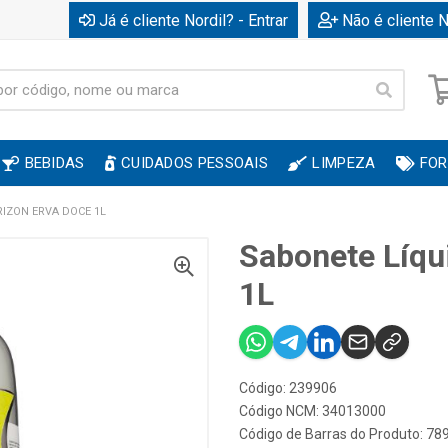
Já é cliente Nordil? - Entrar
Não é cliente N
BEBIDAS
CUIDADOS PESSOAIS
LIMPEZA
FOR
RIZON ERVA DOCE 1L
Sabonete Líqu
1L
Código: 239906
Código NCM: 34013000
Código de Barras do Produto: 7