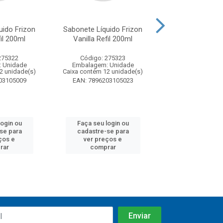
uido Frizon
Sabonete Líquido Frizon
Sabonete Líquid
il 200ml
Vanilla Refil 200ml
Cereja 25
275322
Código: 275323
Código: 27
 Unidade
Embalagem: Unidade
Embalagem: U
2 unidade(s)
Caixa contém 12 unidade(s)
Caixa contém 12 u
03105009
EAN: 7896203105023
EAN: 7896203
login ou
Faça seu login ou
Faça seu log
se para
cadastre-se para
cadastre-se
ços e
ver preços e
ver preços
rar
comprar
compra