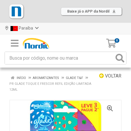
Baixe já o APP da Nordil
Paraíba
0
VOLTAR
INÍCIO
AROMATIZANTES
GLADE T&F
PR GLADE TOQUE E FRESCOR REFIL EDIÇÃO LIMITADA
12ML