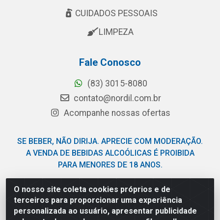
CUIDADOS PESSOAIS
LIMPEZA
Fale Conosco
(83) 3015-8080
contato@nordil.com.br
Acompanhe nossas ofertas
SE BEBER, NÃO DIRIJA. APRECIE COM MODERAÇÃO.
A VENDA DE BEBIDAS ALCOÓLICAS É PROIBIDA
PARA MENORES DE 18 ANOS.
O nosso site coleta cookies próprios e de
Nordil Distribuidora - Avenida Liberdade, 2738, Bloco F -
terceiros para proporcionar uma experiência
Sesi - Bayeux/PB - CEP 58.111-400 - CNPJ
personalizada ao usuário, apresentar publicidade
03.775.813/0001-41