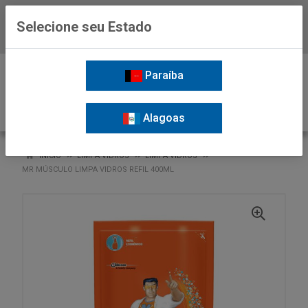
Selecione seu Estado
Baixe já o APP da Nordil
0
Paraíba
Alagoas
VOLTAR
INÍCIO
LIMPA VIDROS
LIMPA VIDROS
MR MÚSCULO LIMPA VIDROS REFIL 400ML