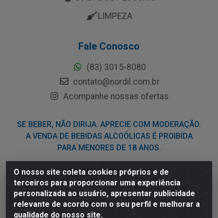
LIMPEZA
Fale Conosco
(83) 3015-8080
contato@nordil.com.br
Acompanhe nossas ofertas
SE BEBER, NÃO DIRIJA. APRECIE COM MODERAÇÃO.
A VENDA DE BEBIDAS ALCOÓLICAS É PROIBIDA
PARA MENORES DE 18 ANOS.
O nosso site coleta cookies próprios e de
Nordil Distribuidora - Avenida Liberdade, 2738, Bloco F -
terceiros para proporcionar uma experiência
Sesi - Bayeux/PB - CEP 58.111-400 - CNPJ
personalizada ao usuário, apresentar publicidade
03.775.813/0001-41
relevante de acordo com o seu perfil e melhorar a
qualidade do nosso site.