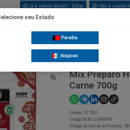
Já é cliente Nordil? - Entrar
Não é cliente N
elecione seu Estado
Paraíba
BEBIDAS
CUIDADOS PESSOAIS
LIMPEZA
FOR
Alagoas
HAMBURGUER VEGETAL CARNE 700G
Mix Preparo H
Carne 700g
Código: 217251
Código NCM: 21069090
Código de Barras do Produto: 7