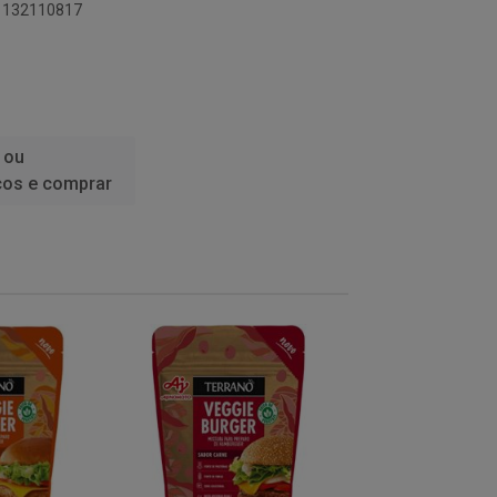
91132110817
 ou
ços e comprar