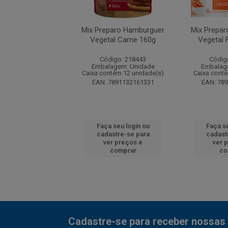
paro Hamburguer
Mix Preparo Hamburguer
Mix Prepa
al Frango 160g
Vegetal Carne 160g
Vegetal 
digo: 218444
Código: 218443
Códig
agem: Unidade
Embalagem: Unidade
Embalag
ntém 12 unidade(s)
Caixa contém 12 unidade(s)
Caixa conté
7891132161348
EAN: 7891132161331
EAN: 78
 seu login ou
Faça seu login ou
Faça se
astre-se para
cadastre-se para
cadast
er preços e
ver preços e
ver 
comprar
comprar
co
Cadastre-se para receber nossas 