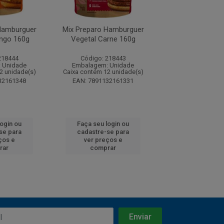
Hamburguer
Mix Preparo Hamburguer
Mix Preparo Ha
ango 160g
Vegetal Carne 160g
Vegetal Frang
218444
Código: 218443
Código: 217
 Unidade
Embalagem: Unidade
Embalagem: U
2 unidade(s)
Caixa contém 12 unidade(s)
Caixa contém 5 u
32161348
EAN: 7891132161331
EAN: 7891132
login ou
Faça seu login ou
Faça seu log
se para
cadastre-se para
cadastre-se 
ços e
ver preços e
ver preços
rar
comprar
comprar