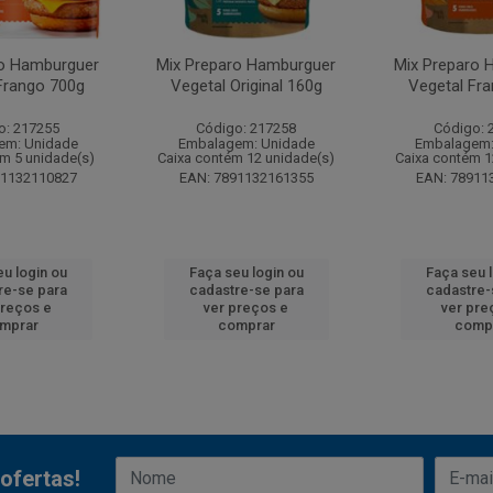
ro Hamburguer
Mix Preparo Hamburguer
Mix Preparo 
Frango 700g
Vegetal Original 160g
Vegetal Fr
o: 217255
Código: 217258
Código: 
em: Unidade
Embalagem: Unidade
Embalagem:
m 5 unidade(s)
Caixa contém 12 unidade(s)
Caixa contém 1
91132110827
EAN: 7891132161355
EAN: 78911
u login ou
Faça seu login ou
Faça seu 
re-se para
cadastre-se para
cadastre-
preços e
ver preços e
ver pre
mprar
comprar
comp
ofertas!