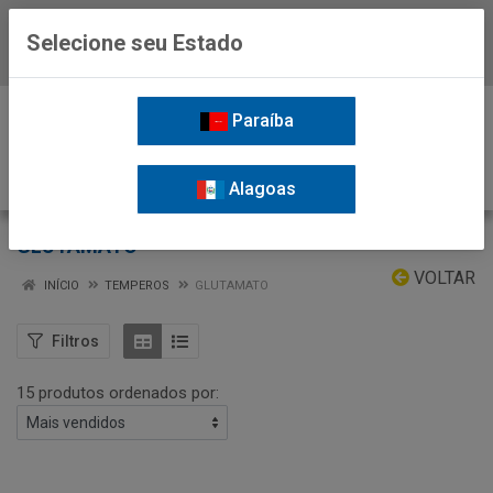
Selecione seu Estado
Baixe já o APP da Nordil
0
Paraíba
Alagoas
GLUTAMATO
VOLTAR
INÍCIO
TEMPEROS
GLUTAMATO
Filtros
15 produtos ordenados por: