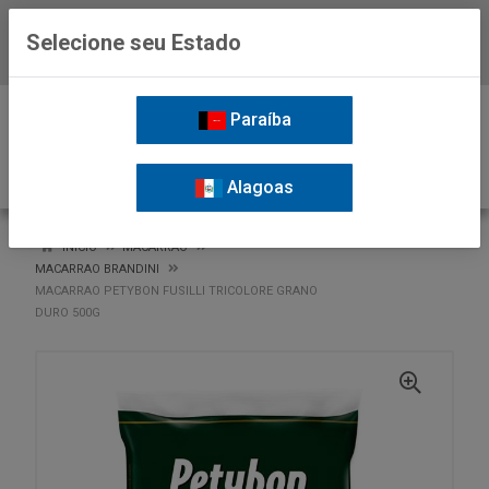
Selecione seu Estado
Baixe já o APP da Nordil
0
Paraíba
Alagoas
VOLTAR
INÍCIO
MACARRAO
MACARRAO BRANDINI
MACARRAO PETYBON FUSILLI TRICOLORE GRANO
DURO 500G