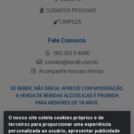
CUIDADOS PESSOAIS
LIMPEZA
Fale Conosco
(83) 3015-8080
contato@nordil.com.br
Acompanhe nossas ofertas
SE BEBER, NÃO DIRIJA. APRECIE COM MODERAÇÃO.
A VENDA DE BEBIDAS ALCOÓLICAS É PROIBIDA
PARA MENORES DE 18 ANOS.
O nosso site coleta cookies próprios e de
Nordil Distribuidora - Avenida Liberdade, 2738, Bloco F -
terceiros para proporcionar uma experiência
Sesi - Bayeux/PB - CEP 58.111-400 - CNPJ
personalizada ao usuário, apresentar publicidade