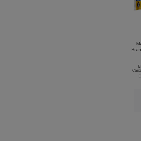
Ma
Bran
E
Caix
E