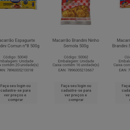
carrão Espaguete
Macarrão Brandini Ninho
Macar
dini Comun n°8 500g
Semola 500g
Brandini
Código: 50043
Código: 50062
Có
mbalagem: Unidade
Embalagem: Unidade
Embal
a contém 20 unidade(s)
Caixa contém 16 unidade(s)
Caixa con
AN: 7896005213018
EAN: 7896005213667
EAN: 
Faça seu login ou
Faça seu login ou
Faça
cadastre-se para
cadastre-se para
cada
ver preços e
ver preços e
ve
comprar
comprar