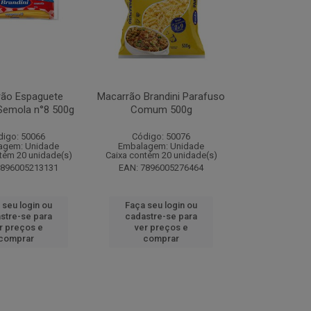
rão Espaguete
Macarrão Brandini Parafuso
 Semola n°8 500g
Comum 500g
digo: 50066
Código: 50076
agem: Unidade
Embalagem: Unidade
tém 20 unidade(s)
Caixa contém 20 unidade(s)
7896005213131
EAN: 7896005276464
 seu login ou
Faça seu login ou
stre-se para
cadastre-se para
r preços e
ver preços e
comprar
comprar