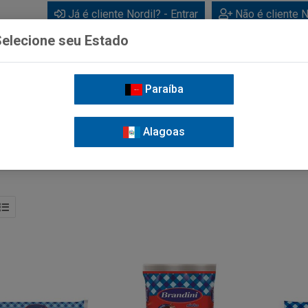
Já é cliente Nordil? - Entrar
Não é cliente N
elecione seu Estado
Paraíba
BEBIDAS
CUIDADOS PESSOAIS
LIMPEZA
FOR
Alagoas