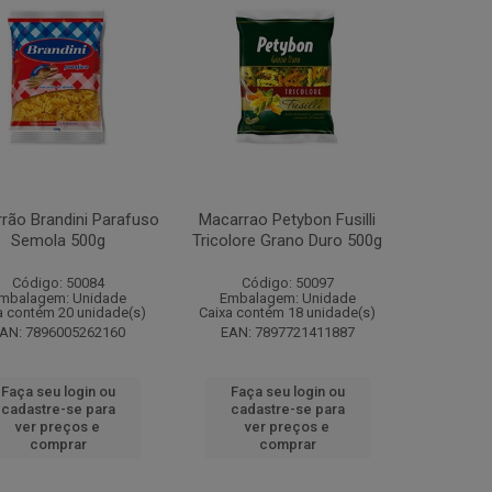
rão Brandini Parafuso
Macarrao Petybon Fusilli
Semola 500g
Tricolore Grano Duro 500g
Código: 50084
Código: 50097
mbalagem: Unidade
Embalagem: Unidade
a contém 20 unidade(s)
Caixa contém 18 unidade(s)
AN: 7896005262160
EAN: 7897721411887
Faça seu login ou
Faça seu login ou
cadastre-se para
cadastre-se para
ver preços e
ver preços e
comprar
comprar