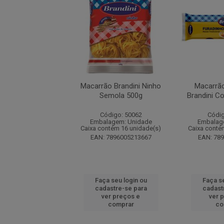
 Petybon Fusilli
Macarrão Brandini Ninho
Macarrã
e Grano Duro 500g
Semola 500g
Brandini C
digo: 50097
Código: 50062
Códig
agem: Unidade
Embalagem: Unidade
Embalag
ntém 18 unidade(s)
Caixa contém 16 unidade(s)
Caixa conté
7897721411887
EAN: 7896005213667
EAN: 78
 seu login ou
Faça seu login ou
Faça se
astre-se para
cadastre-se para
cadast
er preços e
ver preços e
ver 
comprar
comprar
co