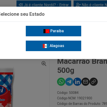
Já é cliente Nordil? - Entrar
Não é cliente N
elecione seu Estado
Paraíba
BEBIDAS
CUIDADOS PESSOAIS
LIMPEZA
FOR
Alagoas
CARRÃO BRANDINI PARAFUSO SEMOLA 500G
Macarrão Bran
500g
Código: 50084
Código NCM: 19021900
Código de Barras do Produto: 7