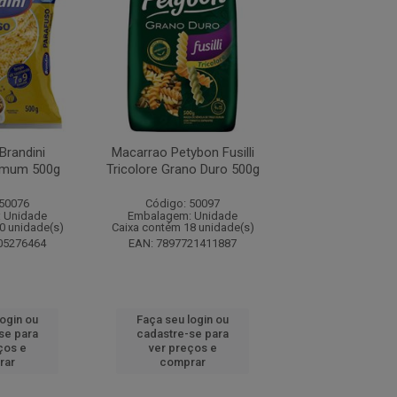
Brandini
Macarrao Petybon Fusilli
Macarrão Brandi
omum 500g
Tricolore Grano Duro 500g
Semola 5
 50076
Código: 50097
Código: 50
 Unidade
Embalagem: Unidade
Embalagem: U
0 unidade(s)
Caixa contém 18 unidade(s)
Caixa contém 16 u
05276464
EAN: 7897721411887
EAN: 7896005
login ou
Faça seu login ou
Faça seu log
se para
cadastre-se para
cadastre-se 
ços e
ver preços e
ver preços
rar
comprar
comprar