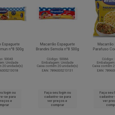
o Espaguete
Macarrão Espaguete
Macarrão 
omun n°8 500g
Brandini Semola n°8 500g
Parafuso C
o: 50043
Código: 50066
Código:
em: Unidade
Embalagem: Unidade
Embalagem:
m 20 unidade(s)
Caixa contém 20 unidade(s)
Caixa contém 2
96005213018
EAN: 7896005213131
EAN: 78960
u login ou
Faça seu login ou
Faça seu 
re-se para
cadastre-se para
cadastre-
preços e
ver preços e
ver pre
mprar
comprar
comp