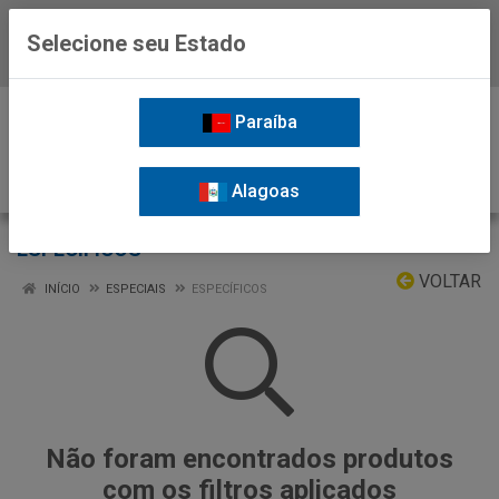
Selecione seu Estado
Baixe já o APP da Nordil
0
Paraíba
Alagoas
ESPECÍFICOS
VOLTAR
INÍCIO
ESPECIAIS
ESPECÍFICOS
Não foram encontrados produtos
com os filtros aplicados