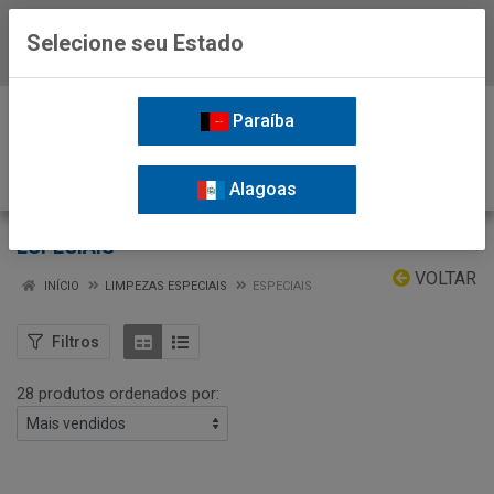
Selecione seu Estado
Baixe já o APP da Nordil
0
Paraíba
Alagoas
ESPECIAIS
VOLTAR
INÍCIO
LIMPEZAS ESPECIAIS
ESPECIAIS
Filtros
28 produtos ordenados por: