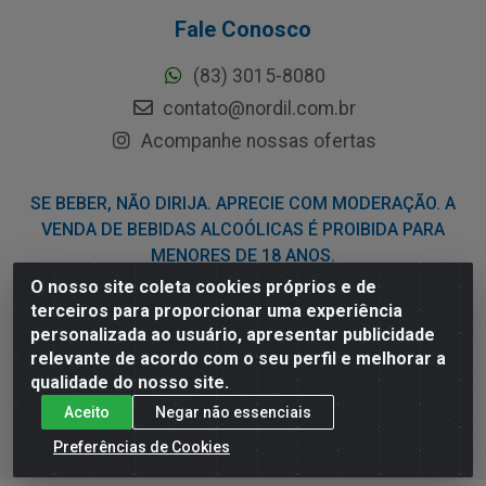
Fale Conosco
(83) 3015-8080
contato@nordil.com.br
Acompanhe nossas ofertas
SE BEBER, NÃO DIRIJA. APRECIE COM MODERAÇÃO. A
VENDA DE BEBIDAS ALCOÓLICAS É PROIBIDA PARA
MENORES DE 18 ANOS.
O nosso site coleta cookies próprios e de
terceiros para proporcionar uma experiência
Nordil Distribuidora - Avenida Liberdade, 2738, Bloco F - Sesi -
personalizada ao usuário, apresentar publicidade
Bayeux/PB - CEP 58.111-400 - CNPJ 03.775.813/0001-41
relevante de acordo com o seu perfil e melhorar a
qualidade do nosso site.
Aceito
Negar não essenciais
Preferências de Cookies