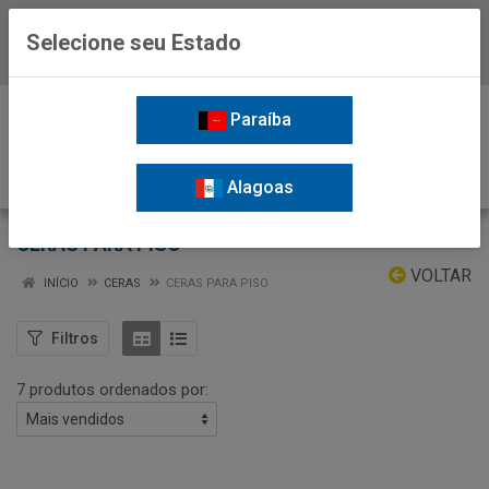
Selecione seu Estado
Baixe já o APP da Nordil
0
Paraíba
Alagoas
CERAS PARA PISO
VOLTAR
INÍCIO
CERAS
CERAS PARA PISO
Filtros
7 produtos ordenados por: