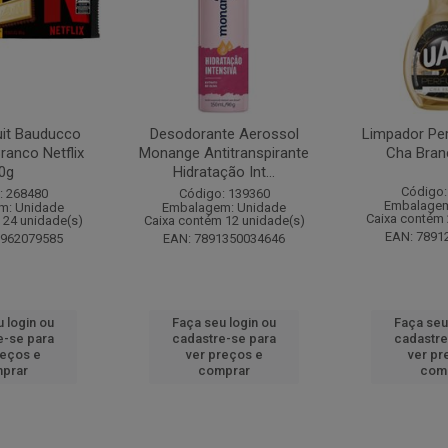
it Bauducco
Desodorante Aerossol
Limpador Pe
ranco Netflix
Monange Antitranspirante
Cha Bran
0g
Hidratação Int...
Código:
: 268480
Código: 139360
Embalagem
m: Unidade
Embalagem: Unidade
Caixa contém 
 24 unidade(s)
Caixa contém 12 unidade(s)
EAN: 7891
1962079585
EAN: 7891350034646
 login ou
Faça seu login ou
Faça seu
e-se para
cadastre-se para
cadastre
reços e
ver preços e
ver pr
prar
comprar
com