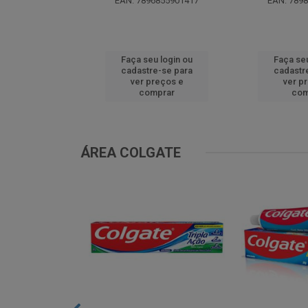
EAN: 7896855901417
EAN: 789
u login ou
Faça seu login ou
Faça seu
e-se para
cadastre-se para
cadastr
reços e
ver preços e
ver p
mprar
comprar
com
ÁREA COLGATE