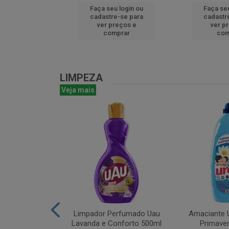
u login ou
Faça seu login ou
Faça seu
e-se para
cadastre-se para
cadastr
reços e
ver preços e
ver p
mprar
comprar
com
LIMPEZA
Veja mais
m Bruto 1L
Limpador Perfumado Uau
Amaciante U
Lavanda e Conforto 500ml
Primaver