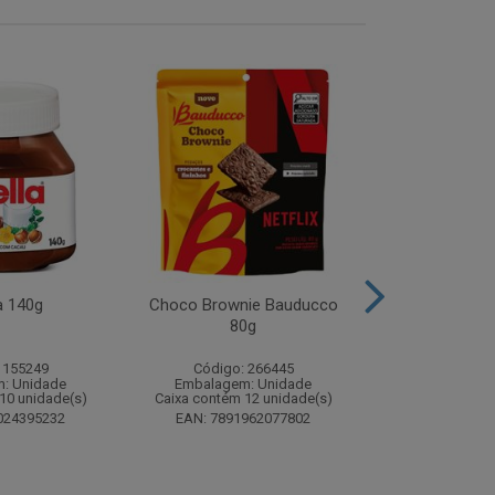
a 140g
Choco Brownie Bauducco
Complemento
80g
Sustagen K
Chocolate S
 155249
Código: 266445
Código:
: Unidade
Embalagem: Unidade
Embalagem
10 unidade(s)
Caixa contém 12 unidade(s)
Caixa contém 
024395232
EAN: 7891962077802
EAN: 7898