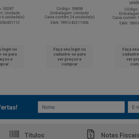
unid
: 50287
Código: 50858
Código:
m: Unidade
Embalagem: Unidade
Embalagem
 6 unidade(s)
Caixa contém 24 unidade(s)
Caixa contém 
6056401112
EAN: 7891242211506
EAN: 7891
 login ou
Faça seu login ou
Faça seu
e-se para
cadastre-se para
cadastre
reços e
ver preços e
ver pr
prar
comprar
com
ertas!
Títulos
Notas Fiscai