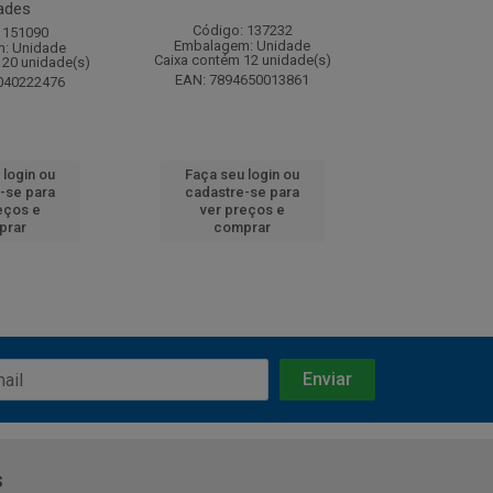
ades
Código: 137232
Código:
 151090
Embalagem: Unidade
Embalagem
: Unidade
Caixa contém 12 unidade(s)
Caixa contém 
120 unidade(s)
EAN: 7894650013861
EAN: 7891
040222476
 login ou
Faça seu login ou
Faça seu 
-se para
cadastre-se para
cadastre
eços e
ver preços e
ver pr
prar
comprar
comp
s