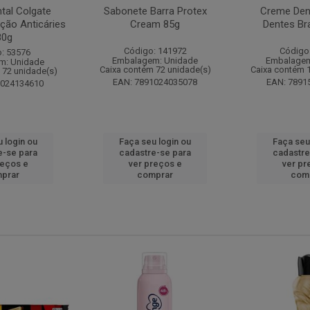
tal Colgate
Sabonete Barra Protex
Creme Dent
ção Anticáries
Cream 85g
Dentes Br
80g
Código: 141972
Código
: 53576
Embalagem: Unidade
Embalagem
m: Unidade
Caixa contém 72 unidade(s)
Caixa contém 
 72 unidade(s)
EAN: 7891024035078
EAN: 7891
1024134610
 login ou
Faça seu login ou
Faça seu
e-se para
cadastre-se para
cadastre
reços e
ver preços e
ver pr
prar
comprar
com