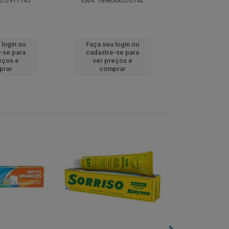
072911145
EAN: 7898566570142
EAN: 5000
 login ou
Faça seu login ou
Faça seu 
-se para
cadastre-se para
cadastre
eços e
ver preços e
ver pr
prar
comprar
comp