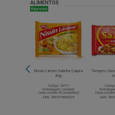
ALIMENTOS
Veja mais
ta 16g - Atado
Nissin Lamen Galinha Caipira
Tempero Sazo
 unidades
85g
6
o: 51499
Código: 50711
Código
m: Unidade
Embalagem: Unidade
Embalage
 24 unidade(s)
Caixa contém 50 unidade(s)
Caixa contém
8024393184
EAN: 7891079000229
EAN: 789