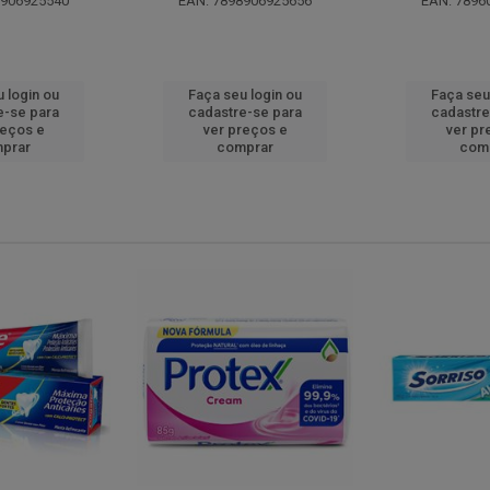
8906925540
EAN: 7898906925656
EAN: 7896
 login ou
Faça seu login ou
Faça seu
e-se para
cadastre-se para
cadastre
reços e
ver preços e
ver pr
prar
comprar
com