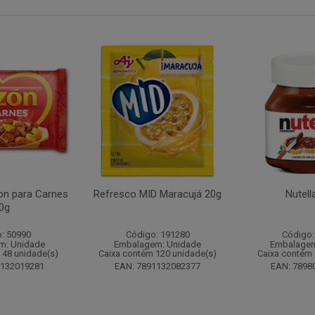
n para Carnes
Refresco MID Maracujá 20g
Nutell
0g
: 50990
Código: 191280
Código:
m: Unidade
Embalagem: Unidade
Embalagem
 48 unidade(s)
Caixa contém 120 unidade(s)
Caixa contém 
1132019281
EAN: 7891132082377
EAN: 7898