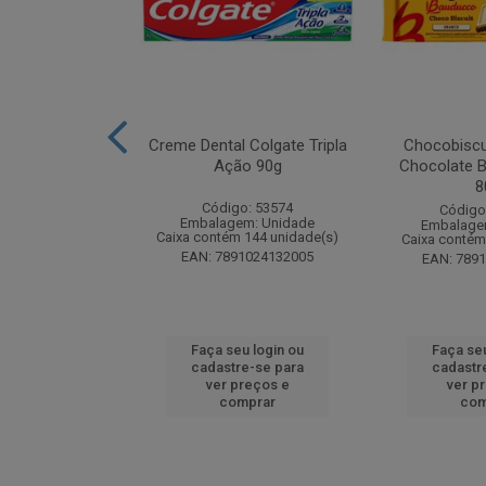
zon Meu Toque
Creme Dental Colgate Tripla
Chocobiscu
 Pote 23g
Ação 90g
Chocolate B
8
: 247689
Código: 53574
Código
m: Unidade
Embalagem: Unidade
Embalage
 18 unidade(s)
Caixa contém 144 unidade(s)
Caixa contém
1132165445
EAN: 7891024132005
EAN: 789
u login ou
Faça seu login ou
Faça seu
e-se para
cadastre-se para
cadastr
reços e
ver preços e
ver p
mprar
comprar
com