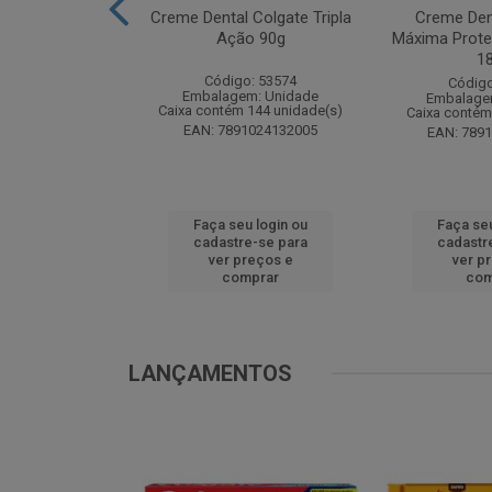
te Pinho Sol
Creme Dental Colgate Tripla
Creme Den
inal 1L
Ação 90g
Máxima Prote
1
o: 53883
Código: 53574
Código
m: Unidade
Embalagem: Unidade
Embalage
 12 unidade(s)
Caixa contém 144 unidade(s)
Caixa contém
1024194607
EAN: 7891024132005
EAN: 789
u login ou
Faça seu login ou
Faça seu
e-se para
cadastre-se para
cadastr
reços e
ver preços e
ver p
mprar
comprar
com
LANÇAMENTOS