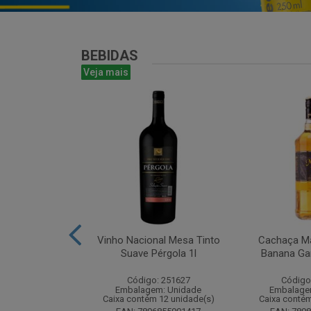
BEBIDAS
Veja mais
te Chandon
Vinho Nacional Mesa Tinto
Cachaça Ma
 Ice 750 com
Suave Pérgola 1l
Banana Gar
tucho
Código: 251627
Código
: 268825
Embalagem: Unidade
Embalage
m: Unidade
Caixa contém 12 unidade(s)
Caixa contém
m 6 unidade(s)