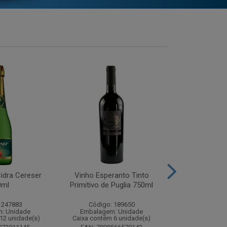
idra Cereser
Vinho Esperanto Tinto
Whisky Ballan
0ml
Primitivo de Puglia 750ml
750
 247883
Código: 189650
Código:
: Unidade
Embalagem: Unidade
Embalagem
12 unidade(s)
Caixa contém 6 unidade(s)
Caixa contém 