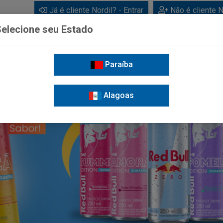
Já é cliente Nordil? - Entrar
Não é cliente N
elecione seu Estado
Paraíba
BEBIDAS
CUIDADOS PESSOAIS
LIMPEZA
FOR
Alagoas