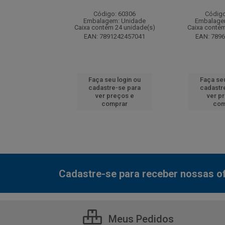
: 130077
Código: 60306
Código
m: Unidade
Embalagem: Unidade
Embalage
 12 unidade(s)
Caixa contém 24 unidade(s)
Caixa contém
7000800548
EAN: 7891242457041
EAN: 789
u login ou
Faça seu login ou
Faça seu
e-se para
cadastre-se para
cadastr
reços e
ver preços e
ver p
mprar
comprar
com
Cadastre-se para receber nossas of
Meus Pedidos