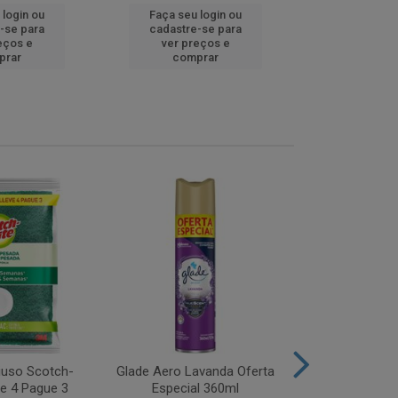
 login ou
Faça seu login ou
Faça seu 
-se para
cadastre-se para
cadastre
eços e
ver preços e
ver pr
prar
comprar
comp
iuso Scotch-
Glade Aero Lavanda Oferta
Desinfetant
ve 4 Pague 3
Especial 360ml
Origina