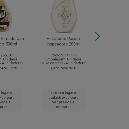
rfumado Uau
Hidratante Paixão
Shampoo P
co 500ml
Inspiradora 200ml
Iluminador P
 265301
Código: 141117
Código:
: Unidade
Embalagem: Unidade
Embalagem
24 unidade(s)
Caixa contém 24 unidade(s)
Caixa contém 
242811270
EAN: 78907850
EAN: 7891
 login ou
Faça seu login ou
Faça seu 
-se para
cadastre-se para
cadastre
eços e
ver preços e
ver pr
prar
comprar
comp