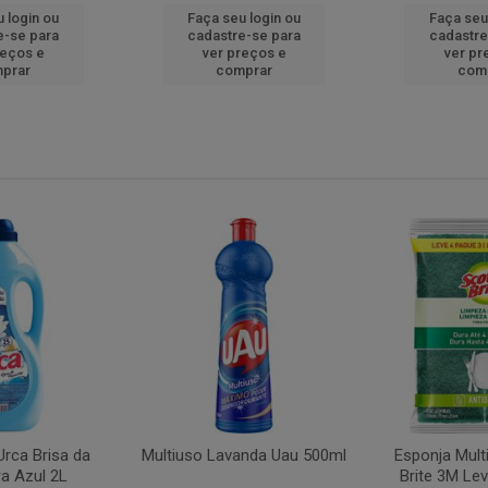
 login ou
Faça seu login ou
Faça seu
e-se para
cadastre-se para
cadastre
reços e
ver preços e
ver pr
prar
comprar
com
rca Brisa da
Multiuso Lavanda Uau 500ml
Esponja Mult
a Azul 2L
Brite 3M Le