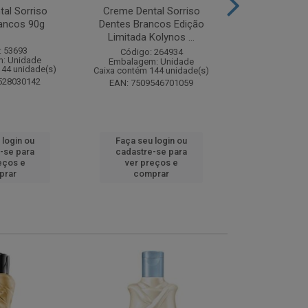
al Sorriso
Creme Dental Sorriso
Sabonete Ba
ancos 90g
Dentes Brancos Edição
Limpeza Profu
Limitada Kolynos ...
85
: 53693
Código: 264934
Código:
: Unidade
Embalagem: Unidade
Embalagem
144 unidade(s)
Caixa contém 144 unidade(s)
Caixa contém 
528030142
EAN: 7509546701059
EAN: 7891
 login ou
Faça seu login ou
Faça seu 
-se para
cadastre-se para
cadastre
eços e
ver preços e
ver pr
prar
comprar
comp