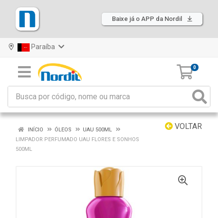
Baixe já o APP da Nordil
Paraíba
0
VOLTAR
INÍCIO
ÓLEOS
UAU 500ML
LIMPADOR PERFUMADO UAU FLORES E SONHOS
500ML