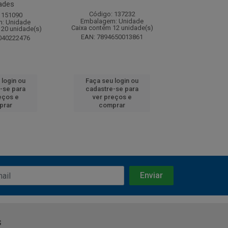
ades
Código: 137232
Código:
 151090
Embalagem: Unidade
Embalagem
: Unidade
Caixa contém 12 unidade(s)
Caixa contém 
120 unidade(s)
EAN: 7894650013861
EAN: 7891
040222476
 login ou
Faça seu login ou
Faça seu 
-se para
cadastre-se para
cadastre
eços e
ver preços e
ver pr
prar
comprar
comp
s