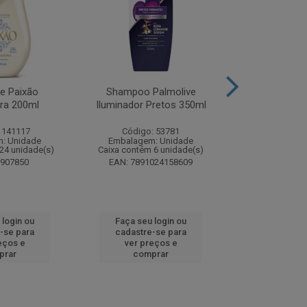
te Paixão
Shampoo Palmolive
Creme Dent
ora 200ml
Iluminador Pretos 350ml
Luminous W
Correc
 141117
Código: 53781
Código:
: Unidade
Embalagem: Unidade
Embalagem
24 unidade(s)
Caixa contém 6 unidade(s)
Caixa contém 
8907850
EAN: 7891024158609
EAN: 7509
 login ou
Faça seu login ou
Faça seu 
-se para
cadastre-se para
cadastre
eços e
ver preços e
ver pr
prar
comprar
comp