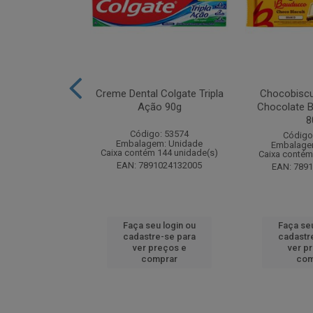
k Odorizador
Creme Dental Colgate Tripla
Chocobiscu
iquido Lavanda
Ação 90g
Chocolate B
y 60ml
8
Código: 53574
: 261880
Código
Embalagem: Unidade
m: Unidade
Embalage
Caixa contém 144 unidade(s)
 24 unidade(s)
Caixa contém
EAN: 7891024132005
4650015773
EAN: 789
u login ou
Faça seu login ou
Faça seu
e-se para
cadastre-se para
cadastr
reços e
ver preços e
ver p
mprar
comprar
com