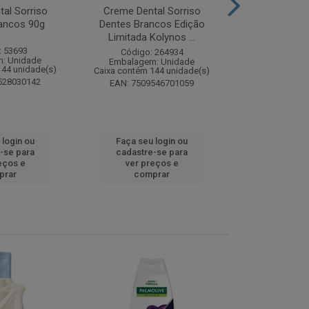
al Sorriso
Creme Dental Sorriso
Sabonete Ba
ancos 90g
Dentes Brancos Edição
Limpeza Profu
Limitada Kolynos ...
85
: 53693
Código: 264934
Código:
: Unidade
Embalagem: Unidade
Embalagem
144 unidade(s)
Caixa contém 144 unidade(s)
Caixa contém 
528030142
EAN: 7509546701059
EAN: 7891
 login ou
Faça seu login ou
Faça seu 
-se para
cadastre-se para
cadastre
eços e
ver preços e
ver pr
prar
comprar
comp