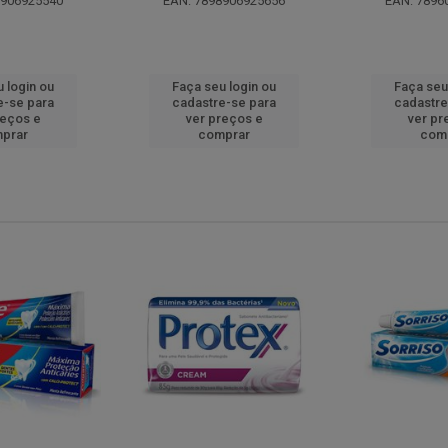
8906925540
EAN: 7898906925656
EAN: 7896
 login ou
Faça seu login ou
Faça seu
e-se para
cadastre-se para
cadastre
reços e
ver preços e
ver pr
prar
comprar
com