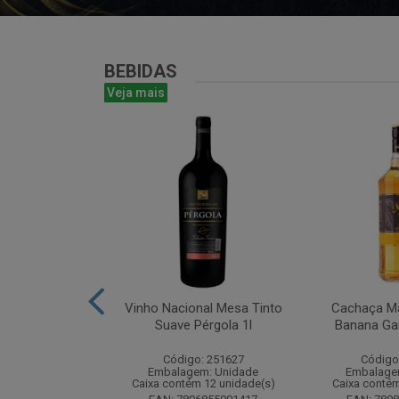
BEBIDAS
Veja mais
antines Finest
Vinho Nacional Mesa Tinto
Cachaça Ma
ohn 750ml
Suave Pérgola 1l
Banana Gar
: 265567
Código: 251627
Código
m: Unidade
Embalagem: Unidade
Embalage
m 6 unidade(s)
Caixa contém 12 unidade(s)
Caixa contém