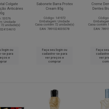
tal Colgate
Sabonete Barra Protex
Creme Dent
ção Anticáries
Cream 85g
Dentes Br
80g
Código: 141972
Código
: 53576
Embalagem: Unidade
Embalagem
m: Unidade
Caixa contém 72 unidade(s)
Caixa contém 
 72 unidade(s)
EAN: 7891024035078
EAN: 7891
1024134610
 login ou
Faça seu login ou
Faça seu
e-se para
cadastre-se para
cadastre
reços e
ver preços e
ver pr
prar
comprar
com