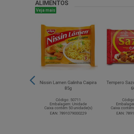
ALIMENTOS
Veja mais
uducco Duplo
Nissin Lamen Galinha Caipira
Tempero Sazo
0g Display com
85g
6
nidades
Código: 50711
Código
o: 50488
Embalagem: Unidade
Embalage
m: Unidade
Caixa contém 50 unidade(s)
Caixa contém
 112 unidade(s)
EAN: 7891079000229
EAN: 789
1962031170