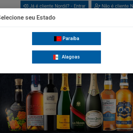
Já é cliente Nordil? - Entrar
Não é cliente N
elecione seu Estado
Paraíba
BEBIDAS
CUIDADOS PESSOAIS
LIMPEZA
FOR
Alagoas