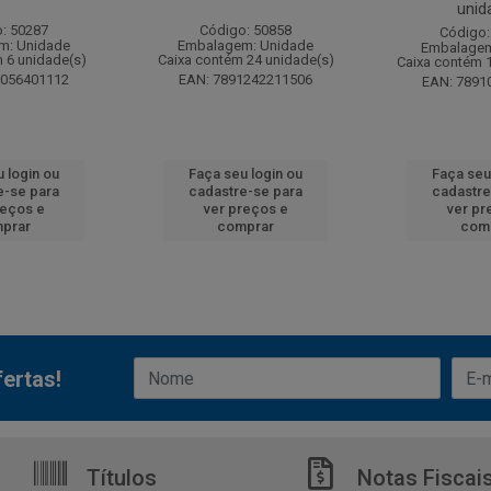
unid
: 50287
Código: 50858
Código:
m: Unidade
Embalagem: Unidade
Embalagem
 6 unidade(s)
Caixa contém 24 unidade(s)
Caixa contém 
6056401112
EAN: 7891242211506
EAN: 7891
 login ou
Faça seu login ou
Faça seu
e-se para
cadastre-se para
cadastre
reços e
ver preços e
ver pr
prar
comprar
com
ertas!
Títulos
Notas Fiscai