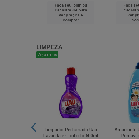
u login ou
Faça seu login ou
Faça seu
e-se para
cadastre-se para
cadastr
reços e
ver preços e
ver p
mprar
comprar
com
LIMPEZA
Veja mais
m Bruto 1L
Limpador Perfumado Uau
Amaciante U
Lavanda e Conforto 500ml
Primaver