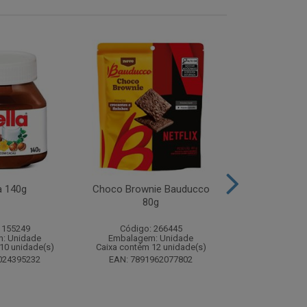
a 140g
Choco Brownie Bauducco
Complemento
80g
Sustagen K
Chocolate S
 155249
Código: 266445
Código:
: Unidade
Embalagem: Unidade
Embalagem
10 unidade(s)
Caixa contém 12 unidade(s)
Caixa contém 
024395232
EAN: 7891962077802
EAN: 7898