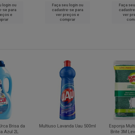
 login ou
Faça seu login ou
Faça seu
e-se para
cadastre-se para
cadastre
reços e
ver preços e
ver pr
prar
comprar
com
rca Brisa da
Multiuso Lavanda Uau 500ml
Esponja Mult
a Azul 2L
Brite 3M Le