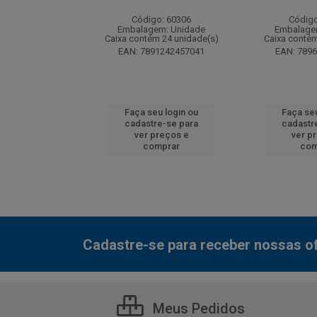
: 130077
Código: 60306
Código
m: Unidade
Embalagem: Unidade
Embalage
 12 unidade(s)
Caixa contém 24 unidade(s)
Caixa contém
7000800548
EAN: 7891242457041
EAN: 789
u login ou
Faça seu login ou
Faça seu
e-se para
cadastre-se para
cadastr
reços e
ver preços e
ver p
mprar
comprar
com
Cadastre-se para receber nossas of
Meus Pedidos