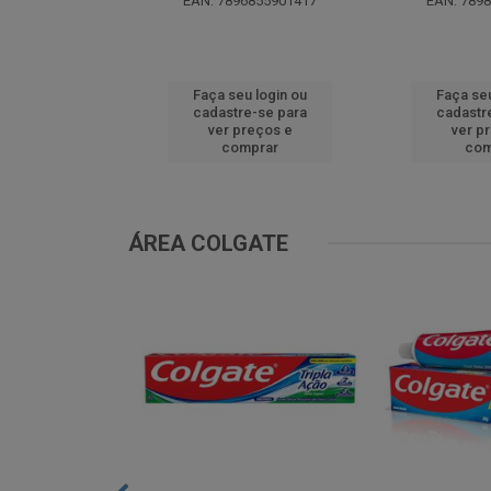
0299629536
EAN: 7896855901417
EAN: 789
u login ou
Faça seu login ou
Faça seu
e-se para
cadastre-se para
cadastr
reços e
ver preços e
ver p
mprar
comprar
com
ÁREA COLGATE