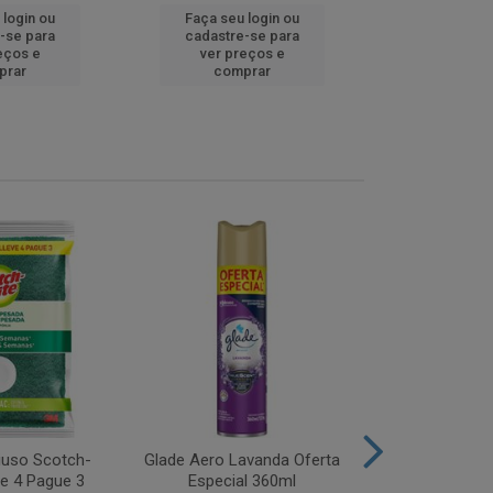
 login ou
Faça seu login ou
Faça seu 
-se para
cadastre-se para
cadastre
eços e
ver preços e
ver pr
prar
comprar
comp
iuso Scotch-
Glade Aero Lavanda Oferta
Desinfetant
ve 4 Pague 3
Especial 360ml
Origina