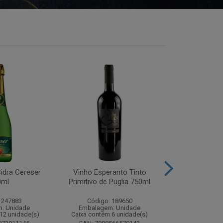
idra Cereser
Vinho Esperanto Tinto
Whisky Ballan
0ml
Primitivo de Puglia 750ml
750
 247883
Código: 189650
Código:
: Unidade
Embalagem: Unidade
Embalagem
12 unidade(s)
Caixa contém 6 unidade(s)
Caixa contém 