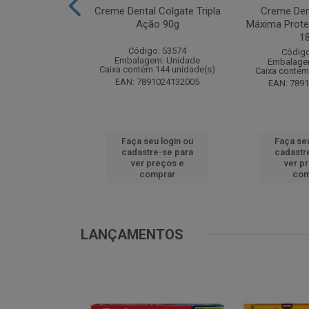
te Pinho Sol
Creme Dental Colgate Tripla
Creme Den
inal 1L
Ação 90g
Máxima Prote
1
o: 53883
Código: 53574
Código
m: Unidade
Embalagem: Unidade
Embalage
 12 unidade(s)
Caixa contém 144 unidade(s)
Caixa contém
1024194607
EAN: 7891024132005
EAN: 789
u login ou
Faça seu login ou
Faça seu
e-se para
cadastre-se para
cadastr
reços e
ver preços e
ver p
mprar
comprar
com
LANÇAMENTOS