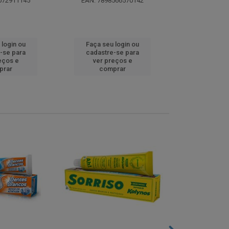
072911145
EAN: 7898566570142
EAN: 5000
 login ou
Faça seu login ou
Faça seu 
-se para
cadastre-se para
cadastre
eços e
ver preços e
ver pr
prar
comprar
comp