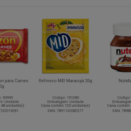
n para Carnes
Refresco MID Maracujá 20g
Nutell
0g
: 50990
Código: 191280
Código:
m: Unidade
Embalagem: Unidade
Embalagem
 48 unidade(s)
Caixa contém 120 unidade(s)
Caixa contém 
1132019281
EAN: 7891132082377
EAN: 7898