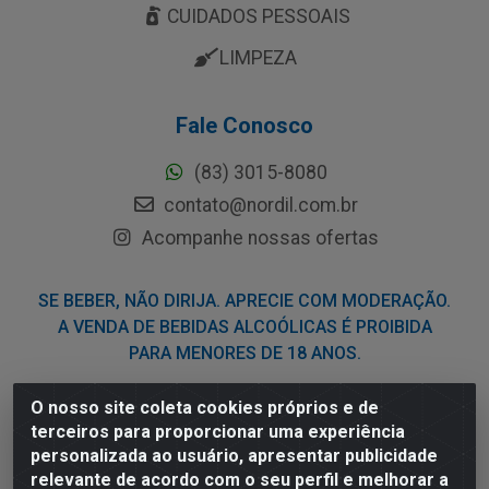
CUIDADOS PESSOAIS
LIMPEZA
Fale Conosco
(83) 3015-8080
contato@nordil.com.br
Acompanhe nossas ofertas
SE BEBER, NÃO DIRIJA. APRECIE COM MODERAÇÃO.
A VENDA DE BEBIDAS ALCOÓLICAS É PROIBIDA
PARA MENORES DE 18 ANOS.
O nosso site coleta cookies próprios e de
Nordil Distribuidora - Avenida Liberdade, 2738, Bloco F -
terceiros para proporcionar uma experiência
Sesi - Bayeux/PB - CEP 58.111-400 - CNPJ
personalizada ao usuário, apresentar publicidade
03.775.813/0001-41
relevante de acordo com o seu perfil e melhorar a