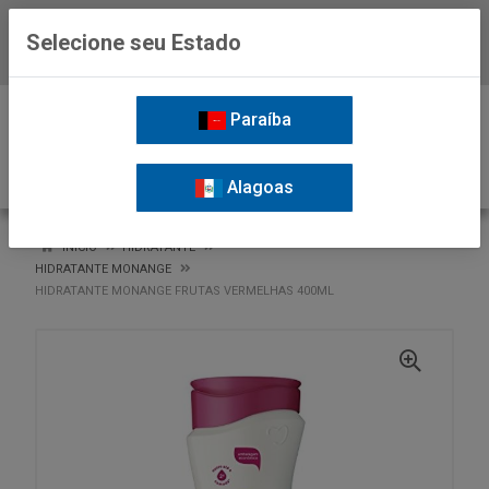
Selecione seu Estado
Baixe já o APP da Nordil
0
Paraíba
Alagoas
VOLTAR
INÍCIO
HIDRATANTE
HIDRATANTE MONANGE
HIDRATANTE MONANGE FRUTAS VERMELHAS 400ML