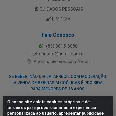
CUIDADOS PESSOAIS
LIMPEZA
Fale Conosco
(83) 3015-8080
contato@nordil.com.br
Acompanhe nossas ofertas
SE BEBER, NÃO DIRIJA. APRECIE COM MODERAÇÃO.
A VENDA DE BEBIDAS ALCOÓLICAS É PROIBIDA
PARA MENORES DE 18 ANOS.
O nosso site coleta cookies próprios e de
Nordil Distribuidora - Avenida Liberdade, 2738, Bloco F -
terceiros para proporcionar uma experiência
Sesi - Bayeux/PB - CEP 58.111-400 - CNPJ
personalizada ao usuário, apresentar publicidade