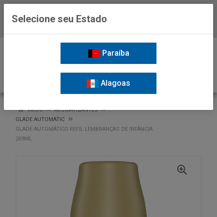
Selecione seu Estado
Baixe já o APP da Nordil
0
Paraíba
Alagoas
VOLTAR
INÍCIO
AROMATIZANTES
GLADE AUTOMATIC
GLADE AUTOMÁTICO REFIL LEMBRANÇAS DE INFÂNCIA
269ML