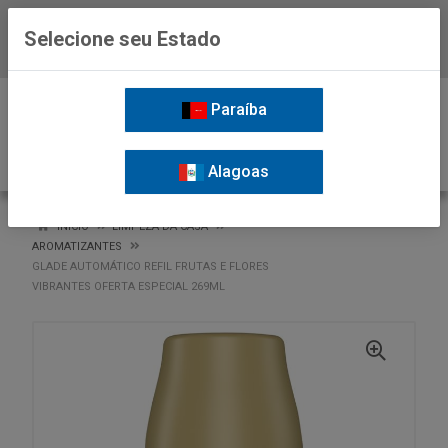
Selecione seu Estado
Baixe já o APP da Nordil
0
Paraíba
Alagoas
VOLTAR
INÍCIO
LIMPEZA DA CASA
AROMATIZANTES
GLADE AUTOMÁTICO REFIL FRUTAS E FLORES
VIBRANTES OFERTA ESPECIAL 269ML