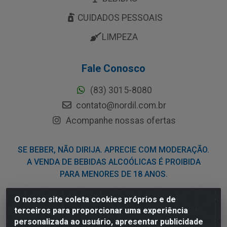
CUIDADOS PESSOAIS
LIMPEZA
Fale Conosco
(83) 3015-8080
contato@nordil.com.br
Acompanhe nossas ofertas
SE BEBER, NÃO DIRIJA. APRECIE COM MODERAÇÃO.
A VENDA DE BEBIDAS ALCOÓLICAS É PROIBIDA
PARA MENORES DE 18 ANOS.
O nosso site coleta cookies próprios e de
Nordil Distribuidora - Avenida Liberdade, 2738, Bloco F -
terceiros para proporcionar uma experiência
Sesi - Bayeux/PB - CEP 58.111-400 - CNPJ
personalizada ao usuário, apresentar publicidade