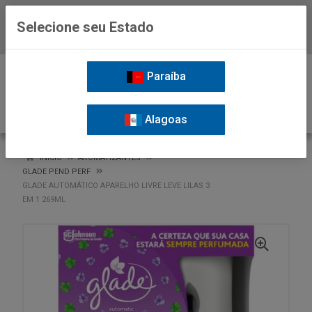
Selecione seu Estado
Baixe já o APP da Nordil
0
Paraíba
Alagoas
VOLTAR
INÍCIO
AROMATIZANTES
GLADE PEND PERF
GLADE AUTOMÁTICO APARELHO LIVRE LEVE LILAS 3
EM 1 269ML