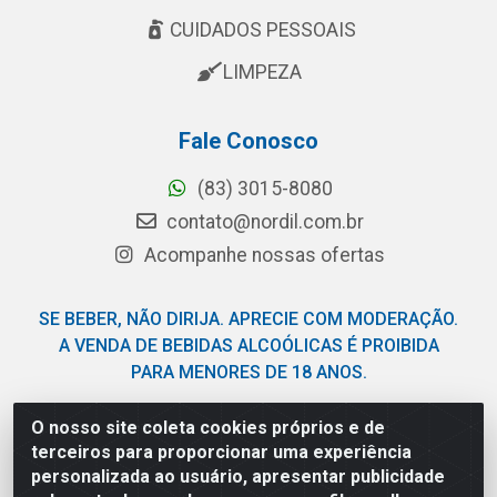
CUIDADOS PESSOAIS
LIMPEZA
Fale Conosco
(83) 3015-8080
contato@nordil.com.br
Acompanhe nossas ofertas
SE BEBER, NÃO DIRIJA. APRECIE COM MODERAÇÃO.
A VENDA DE BEBIDAS ALCOÓLICAS É PROIBIDA
PARA MENORES DE 18 ANOS.
O nosso site coleta cookies próprios e de
Nordil Distribuidora - Avenida Liberdade, 2738, Bloco F -
terceiros para proporcionar uma experiência
Sesi - Bayeux/PB - CEP 58.111-400 - CNPJ
personalizada ao usuário, apresentar publicidade
03.775.813/0001-41