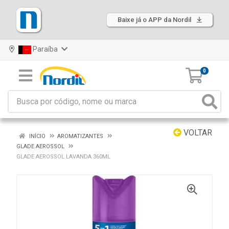
Baixe já o APP da Nordil
Paraíba
0
VOLTAR
INÍCIO
AROMATIZANTES
GLADE AEROSSOL
GLADE AEROSSOL LAVANDA 360ML