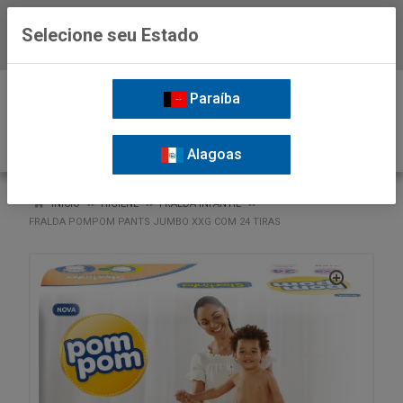
Selecione seu Estado
Baixe já o APP da Nordil
0
Paraíba
Alagoas
VOLTAR
INÍCIO
HIGIENE
FRALDA INFANTIL
FRALDA POMPOM PANTS JUMBO XXG COM 24 TIRAS