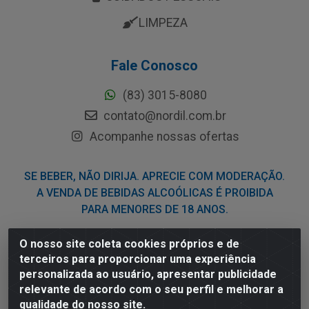
LIMPEZA
Fale Conosco
(83) 3015-8080
contato@nordil.com.br
Acompanhe nossas ofertas
SE BEBER, NÃO DIRIJA. APRECIE COM MODERAÇÃO.
A VENDA DE BEBIDAS ALCOÓLICAS É PROIBIDA
PARA MENORES DE 18 ANOS.
O nosso site coleta cookies próprios e de
Nordil Distribuidora - Avenida Liberdade, 2738, Bloco F -
terceiros para proporcionar uma experiência
Sesi - Bayeux/PB - CEP 58.111-400 - CNPJ
personalizada ao usuário, apresentar publicidade
03.775.813/0001-41
relevante de acordo com o seu perfil e melhorar a
qualidade do nosso site.